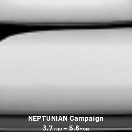
NEPTUNIAN Campaign
3.7
- 5.6
THU
MON