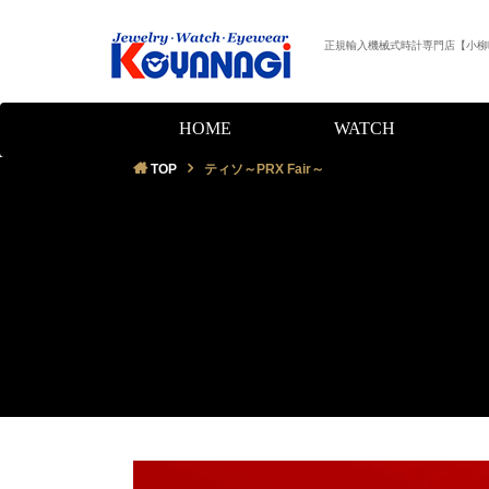
正規輸入機械式時計専門店【小柳
HOME
WATCH
TOP
ティソ～PRX Fair～