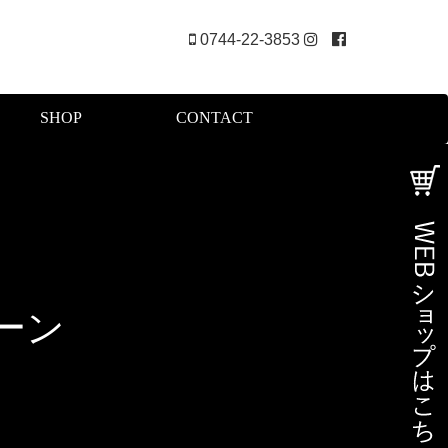
0744-22-3853
SHOP
CONTACT
ーン