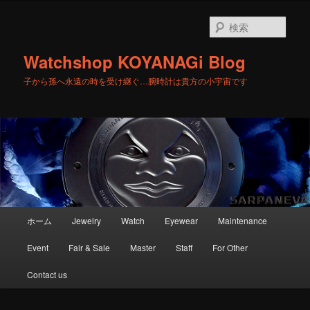
メ
イ
検
ン
索
コ
Watchshop KOYANAGi Blog
ン
テ
子から孫へ永遠の時を受け継ぐ…腕時計は貴方の小宇宙です
ン
ツ
へ
移
動
メ
ホーム
Jewelry
Watch
Eyewear
Maintenance
イ
ン
Event
Fair & Sale
Master
Staff
For Other
メ
ニ
Contact us
ュ
ー