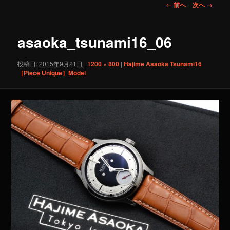
画
← 前へ
次へ →
像
ナ
ビ
asaoka_tsunami16_06
ゲ
ー
投稿日:
2015年9月21日
|
1200 × 800
|
Hajime Asaoka Tsunami16
シ
［Piece Unique］Model
ョ
ン