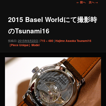
画
← 前へ
次へ →
像
ナ
ビ
2015 Basel Worldにて撮影時
ゲ
ー
のTsunami16
シ
ョ
投稿日:
2015年9月22日
|
715 × 480
|
Hajime Asaoka Tsunami16
ン
［Piece Unique］Model