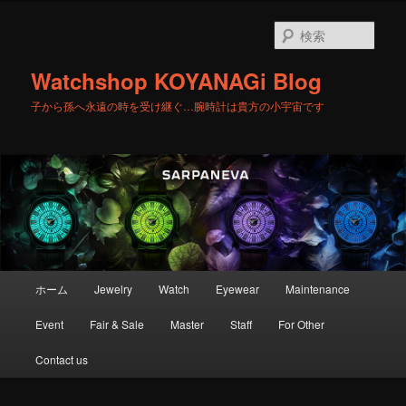
メ
イ
検
ン
索
コ
Watchshop KOYANAGi Blog
ン
テ
子から孫へ永遠の時を受け継ぐ…腕時計は貴方の小宇宙です
ン
ツ
へ
移
動
メ
ホーム
Jewelry
Watch
Eyewear
Maintenance
イ
ン
Event
Fair & Sale
Master
Staff
For Other
メ
ニ
Contact us
ュ
ー