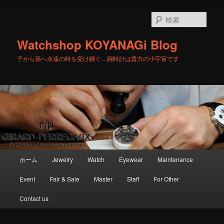
メ
イ
検
ン
索
コ
Watchshop KOYANAGi Blog
ン
テ
子から孫へ永遠の時を受け継ぐ…腕時計は貴方の小宇宙です
ン
ツ
へ
移
動
メ
ホーム
Jewelry
Watch
Eyewear
Maintenance
イ
ン
Event
Fair & Sale
Master
Staff
For Other
メ
ニ
Contact us
ュ
ー