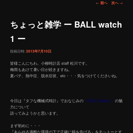
投
←
前へ
次へ
→
稿
ナ
ビ
ちょっと雑学 ー BALL watch
ゲ
ー
1 ー
シ
ョ
投稿日時:
2013年7月10日
ン
皆様こんにちわ。小柳時計店 staff 松川です。
梅雨もあけて暑い日が続きますね。
夏バテ、熱中症、脱水症状、etc・・・気をつけてくださいね。
今日は『タフな機械式時計』でおなじみの
《 BALL Watch 》
の魅
力について
語ってみようかと思います。
まず初めに・・・
『あらゆる過酷な環境の下で正確に時を告げる』をモットーとす