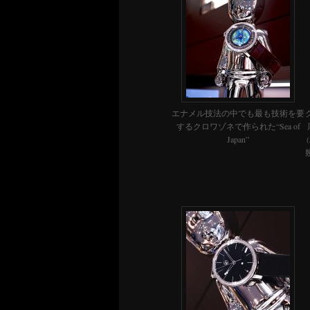
エナメル技法の中でも最も技術を要
するクロワゾネで作られた“Sea of
Japan”