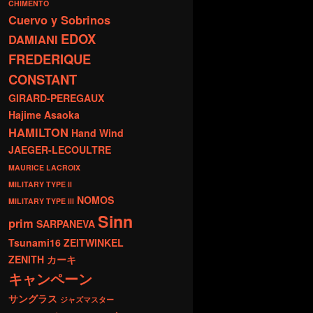
CHIMENTO
Cuervo y Sobrinos
EDOX
DAMIANI
FREDERIQUE
CONSTANT
GIRARD-PEREGAUX
Hajime Asaoka
HAMILTON
Hand Wind
JAEGER-LECOULTRE
MAURICE LACROIX
MILITARY TYPE ll
NOMOS
MILITARY TYPE lll
Sinn
prim
SARPANEVA
Tsunami16
ZEITWINKEL
ZENITH
カーキ
キャンペーン
サングラス
ジャズマスター