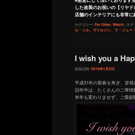
した改装のお祝いの【リヤド
店舗のインテリアにも非常に
カテゴリー:
For Other
,
Watch
|
タグ:
ル・ミル、ヴァルジン、ラ・ジュー
I wish you a Ha
投稿日時:
2019年1月2日
平成31年の新春を寿ぎ、皆
旧年中は、たくさんのご厚情
本年も変わりませず、ご愛顧