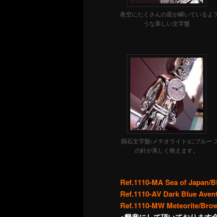
夜空にたくさんの星が瞬いているよ
うな美しい文字盤
隕石文字盤(メテオライト)にブルー
の針が美しく映えます。
Ref.1110-MA Sea of Japan/
Ref.1110-AV Dark Blue Aven
Ref.1110-MW Meteorite/Br
※懇意にして頂いております