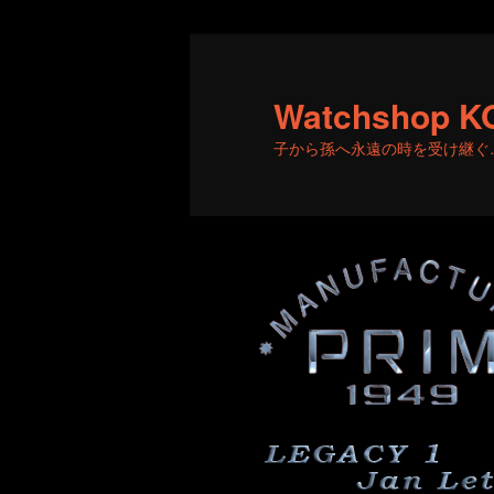
メ
サ
イ
ブ
ン
コ
Watchshop K
コ
ン
子から孫へ永遠の時を受け継ぐ
ン
テ
テ
ン
ン
ツ
ツ
へ
へ
移
移
動
動