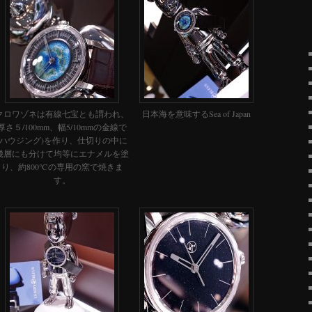
クロワゾネは有線七宝とも謂われ、
日本海を意味するSea of Japan
厚さ５/100mm、幅5/10mmの金線で
(ハウジング)を作り、仕切りの中に
幾層にも分けて均等にエナメルを塗
り、約800℃の専用の窯で焼きま
す。