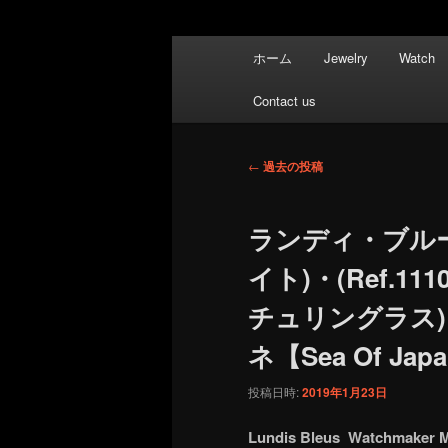
メ
ホーム
Jewelry
Watch
イ
ン
Contact us
メ
ニ
投
ュ
←
過去の投稿
稿
ー
ナ
ランディ・ブルー(
ビ
ゲ
イト)・(Ref.1
ー
チュリングラス)・(
シ
ョ
ネ【Sea Of Ja
ン
投稿日時:
2019年1月23日
Lundis Bleus Watchmaker M