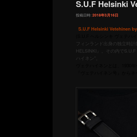
S.U.F Helsinki 
投稿日時:
2018年3月16日
S.U.F Helsinki Vetehinen b
(S.U.F ヘルシンキ ヴェテハ
フィンランド出身の独立時計師Ste
HELSINKI』。その内でS.U.
ハイネン”。
ヴェテハイネンとは、193
『ヴェテハイネン号』からネ