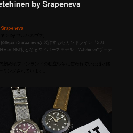
Vetehinen by Srapeneva
y Srapeneva
イネン by サルパネヴァ)
pan Sarpanevaが製作するセカンドライン『S.U.F
F HELSINKI初となるダイバーズモデル、Vetehinen“ヴェテ
0年代初め頃フィンランドの独立戦争に使われていた潜水艦
ーミングされています。