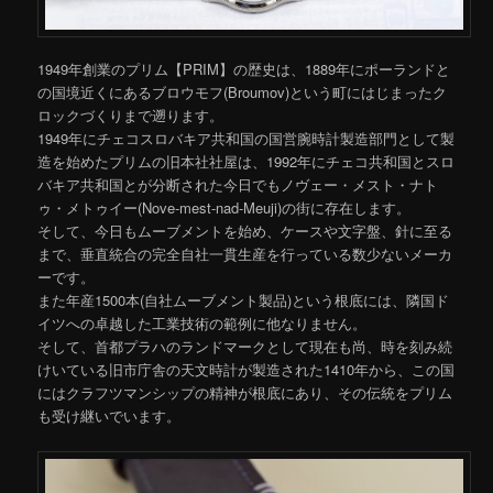
1949年創業のプリム【PRIM】の歴史は、1889年にポーランドと
の国境近くにあるブロウモフ(Broumov)という町にはじまったク
ロックづくりまで遡ります。
1949年にチェコスロバキア共和国の国営腕時計製造部門として製
造を始めたプリムの旧本社社屋は、1992年にチェコ共和国とスロ
バキア共和国とが分断された今日でもノヴェー・メスト・ナト
ゥ・メトゥイー(Nove-mest-nad-Meuji)の街に存在します。
そして、今日もムーブメントを始め、ケースや文字盤、針に至る
まで、垂直統合の完全自社一貫生産を行っている数少ないメーカ
ーです。
また年産1500本(自社ムーブメント製品)という根底には、隣国ド
イツへの卓越した工業技術の範例に他なりません。
そして、首都プラハのランドマークとして現在も尚、時を刻み続
けいている旧市庁舎の天文時計が製造された1410年から、この国
にはクラフツマンシップの精神が根底にあり、その伝統をプリム
も受け継いでいます。