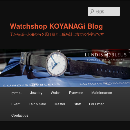
メ
イ
検
ン
索
コ
Watchshop KOYANAGi Blog
ン
テ
子から孫へ永遠の時を受け継ぐ…腕時計は貴方の小宇宙です
ン
ツ
へ
移
動
メ
ホーム
Jewelry
Watch
Eyewear
Maintenance
イ
ン
Event
Fair & Sale
Master
Staff
For Other
メ
ニ
Contact us
ュ
ー