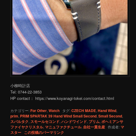
小柳時計店
Tel: 0744-22-3853
HP contact： https://www.koyanagi-tokei.com/contact.html
カテゴリー:
For Other
,
Watch
タグ:
CZECH MADE
,
Hand Wind
,
prim
,
PRIM SPARTAK 39 Hand Wind Small Second
,
Small Second
,
スパルタク
,
スモールセコンド
,
ハンドワインド
,
プリム
,
ボヘミアンサ
ファイヤクリスタル
,
マニュファクチュール
,
自社一貫生産
作成者:
マ
スター
この投稿のパーマリンク