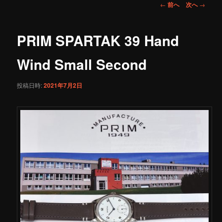
投
←
前へ
次へ
→
稿
ナ
ビ
PRIM SPARTAK 39 Hand
ゲ
ー
Wind Small Second
シ
ョ
投稿日時:
2021年7月2日
ン