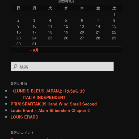
2026年8月
g
o
日
月
火
水
木
金
土
r
1
y
2
3
4
5
6
7
8
9
10
11
12
13
14
15
16
17
18
19
20
21
22
23
24
25
26
27
28
29
30
31
« 8月
検
索
最近の投稿
《LUNDIS BLEUS JAPANよりお知らせ》
ITALIA INDEPENDENT
PRIM SPARTAK 39 Hand Wind Small Second
Louis Erard × Alain Silberstein Chapter 2
LOUIS ERARD
最近のコメント