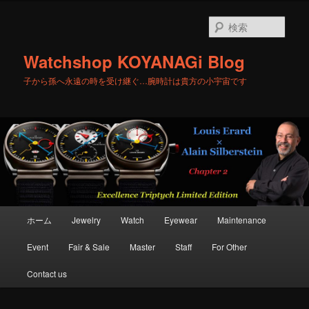
メ
サ
イ
ブ
検
ン
コ
索
コ
ン
Watchshop KOYANAGi Blog
ン
テ
テ
ン
子から孫へ永遠の時を受け継ぐ…腕時計は貴方の小宇宙です
ン
ツ
ツ
へ
へ
移
移
動
動
メ
ホーム
Jewelry
Watch
Eyewear
Maintenance
イ
ン
Event
Fair & Sale
Master
Staff
For Other
メ
ニ
Contact us
ュ
ー