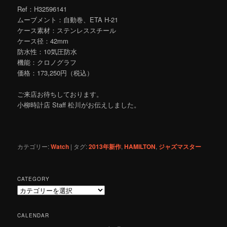
Ref：H32596141
ムーブメント：自動巻、ETA H-21
ケース素材：ステンレススチール
ケース径：42mm
防水性：10気圧防水
機能：クロノグラフ
価格：173,250円（税込）
ご来店お待ちしております。
小柳時計店 Staff 松川がお伝えしました。
カテゴリー:
Watch
|
タグ:
2013年新作
,
HAMILTON
,
ジャズマスター
CATEGORY
C
a
t
CALENDAR
e