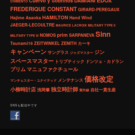
EDOX
Cuervo y Sobrinos
DAMIANI
CHIMENTO
FREDERIQUE CONSTANT
GIRARD-PEREGAUX
HAMILTON
Hajime Asaoka
Hand Wind
JAEGER-LECOULTRE
MAURICE LACROIX
MILITARY TYPE ll
Sinn
prim
NOMOS
SARPANEVA
MILITARY TYPE lll
Tsunami16
ZEITWINKEL
ZENITH
カーキ
キャンペーン
ジン
サングラス
ジャズマスター
スペースマスター
トリプティック
ドンツェ・カドラン
プリム
マニュファクチュール
価格改定
メンテナンス
マンチェスター・ユナイテッド
独立時計師
小柳時計店
浅岡肇
自社一貫生産
紫外線
SNSも配信中です