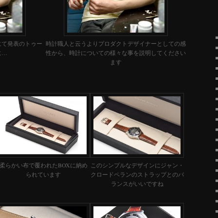
ドにて発表のトゥー
時計職人と云うよりプロダクトデザイナーとしての感
に…
性から、時計についての様々な事を説明してください
ます
柔らかい布で覆われたBOXに納め
このシンプルなデザインにジャン・
られています
クロードペランのストラップとのバ
ランスがいいですね