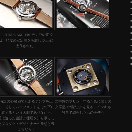
このTSUNAMI 15のテンワの直径
は、精度の安定性を考慮し15mmに
改良された。
時計の心臓部でもあるテンプを上
文字盤のプリントするために試しの
に…そしてムーブメントをその下に
文字盤で“当たり”を見る。インキも
配置するという大胆でありながら、
独自で調合したものを使う
理に適った設計は理屈を知り尽くし
たプロダクトデザイナーの発想と云
えるだろう