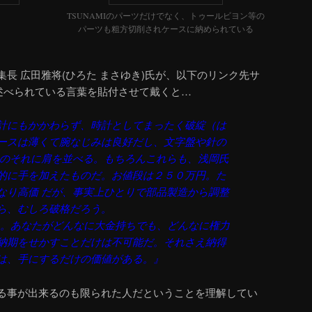
TSUNAMIのパーツだけでなく、トゥールビヨン等の
パーツも粗方切削されケースに納められている
集長 広田雅将(ひろた まさゆき)氏が、以下のリンク先サ
述べられている言葉を貼付させて戴くと…
計にもかかわらず、時計としてまったく破綻（は
ースは薄くて腕なじみは良好だし、文字盤や針の
ーのそれに肩を並べる。もちろんこれらも、浅岡氏
的に手を加えたものだ。お値段は２５０万円。た
なり高価 だが、事実上ひとりで部品製造から調整
から、むしろ破格だろう。
。あなたがどんなに大金持ちでも、どんなに権力
納期をせかすことだけは不可能だ。それさえ納得
は、手にするだけの価値がある。』
る事が出来るのも限られた人だということを理解してい