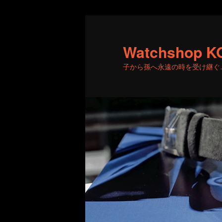
メ
サ
イ
ブ
ン
コ
Watchshop K
コ
ン
子から孫へ永遠の時を受け継ぐ
ン
テ
テ
ン
ン
ツ
ツ
へ
へ
移
移
動
動