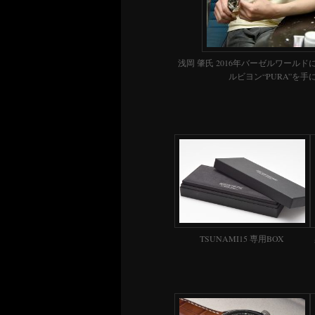
浅岡 肇氏 2016年バーゼルワール
ルビヨン“PURA”を手
TSUNAMI15 専用BOX