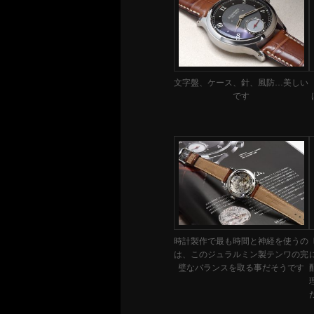
文字盤、ケース、針、風防…美しい
です
時計製作で最も時間と神経を使うの
は、このジュラルミン製テンワの完
璧なバランスを取る事だそうです