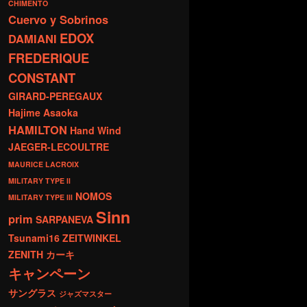
CHIMENTO
Cuervo y Sobrinos
EDOX
DAMIANI
FREDERIQUE
CONSTANT
GIRARD-PEREGAUX
Hajime Asaoka
HAMILTON
Hand Wind
JAEGER-LECOULTRE
MAURICE LACROIX
MILITARY TYPE ll
NOMOS
MILITARY TYPE lll
Sinn
prim
SARPANEVA
Tsunami16
ZEITWINKEL
ZENITH
カーキ
キャンペーン
サングラス
ジャズマスター