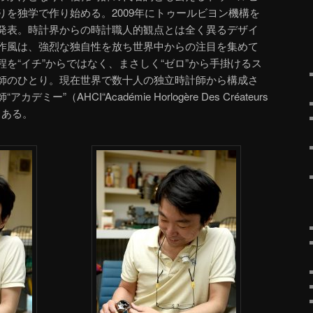
りを独学で作り始める。2009年にトゥールビヨン機構を
発表。時計界からの時計職人的観点とは全く異るデザイ
作風は、強烈な独自性を放ち世界中からの注目を集めて
を“イチ”からではなく、まさしく“ゼロ”から手掛けるス
師のひとり。現在世界で数十人の独立時計師から構成さ
”（AHCI“Académie Horlogère Des Créateurs
でもある。