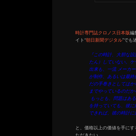
時計専門誌クロノス日本版
編
イト“
朝日新聞デジタル
”でも
『この時計、大胆な設
たん）していない。ケ
出来も、一流 メーカ
が制作、あるいは最終
だの手巻きとしてはか
までやっているのだ
もっとも、問題はある
を持っていても、彼に
できれば、彼の時計に
と、価格以上の価値を手にす
ただきたい…。