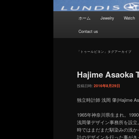
メ
ホーム
Jewelry
Watch
イ
ン
Contact us
メ
ニ
ュ
「
トゥールビヨン
」タグアーカイブ
ー
Hajime Asaoka 
投稿日時:
2016年8月29日
独立時計師 浅岡 肇(Hajime Asa
1965年神奈川県生まれ。19
浅岡肇デザイン事務所を設立
時ではまだまだ馴染みの浅か
計のデザインを行った事がき