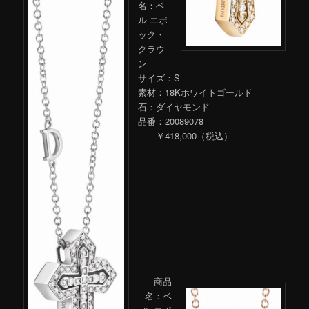
名：ベ
ル エポ
ック・
クラウ
ン
サイズ：S
素材：18Kホワイトゴールド
石：ダイヤモンド
品番：20089078
￥418,000（税込）
商品
名：ベ