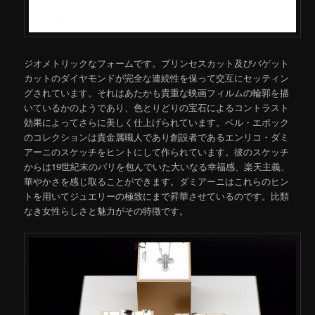
ジオメトリックなフォームです。プリンセスカット及びバゲット
カットのダイヤモンドが完全な連続性を保って交互にセッティン
グされています。それはあたかも貴重な映画フィルムの輪郭を描
いているかのようであり、色とりどりの宝石によるコントラスト
効果によってさらに美しく仕上げられています。ベル・エポック
のコレクションは貴金属職人であり創設者であるエンリコ・ダミ
アーニのスケッチをヒントにして作られています。彼のスケッチ
からは19世紀末のパリを包んでいた大いなる幸福感、楽天主義、
華やかさを感じ取ることができます。ダミアーニはこれらのヒン
トを用いてジュエリーの極致にまで昇華させているのです。比類
なき女性らしさと魅力がその特徴です。