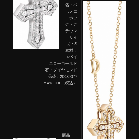
名：ベ
ル エ
ポッ
ク・ク
ラウン
サイ
ズ：S
素材：
18Kイ
エローゴールド
石：ダイヤモンド
品番：20089077
￥418,000（税込）
商品