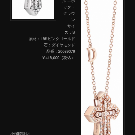
ル エポ
ック・
クラウ
ン
サイ
ズ：S
素材：18Kピンクゴールド
石：ダイヤモンド
品番：20089079
￥418,000（税込）
小柳時計店