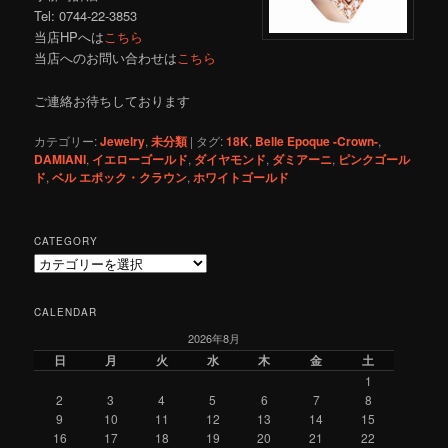
Tel: 0744-22-3853
当店HPへは
こちら
当店へのお問い合わせは
こちら
ご連絡お待ちしております
カテゴリー:
Jewelry
,
未分類
|
タグ:
18K
,
Belle Epoque -Crown-
,
DAMIANI
,
イエローゴールド
,
ダイヤモンド
,
ダミアーニ
,
ピンクゴール
ド
,
ベル エポック・クラウン
,
ホワイトゴールド
CATEGORY
C
a
t
CALENDAR
e
2026年8月
g
o
日
月
火
水
木
金
土
r
1
y
2
3
4
5
6
7
8
9
10
11
12
13
14
15
16
17
18
19
20
21
22