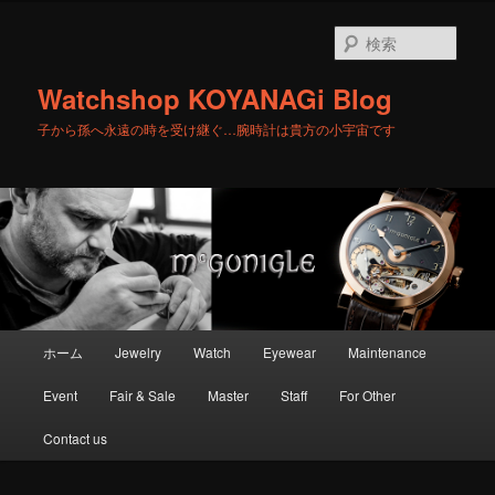
メ
サ
イ
ブ
検
ン
コ
索
コ
ン
Watchshop KOYANAGi Blog
ン
テ
テ
ン
子から孫へ永遠の時を受け継ぐ…腕時計は貴方の小宇宙です
ン
ツ
ツ
へ
へ
移
移
動
動
メ
ホーム
Jewelry
Watch
Eyewear
Maintenance
イ
ン
Event
Fair & Sale
Master
Staff
For Other
メ
ニ
Contact us
ュ
ー