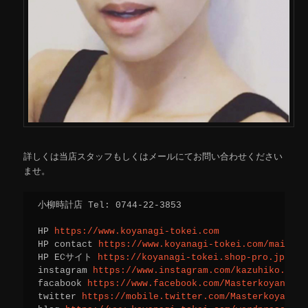
詳しくは当店スタッフもしくはメールにてお問い合わせください
ませ。
小柳時計店 Tel: 0744-22-3853
HP 
https://www.koyanagi-tokei.com
HP contact 
https://www.koyanagi-tokei.com/mailfor
HP ECサイト 
https://koyanagi-tokei.shop-pro.jp/
instagram 
https://www.instagram.com/kazuhiko.koya
facabook 
https://www.facebook.com/Masterkoyanagi/
twitter 
https://mobile.twitter.com/Masterkoyanagi