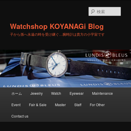
メ
サ
イ
ブ
検
ン
コ
索
コ
ン
Watchshop KOYANAGi Blog
ン
テ
テ
ン
子から孫へ永遠の時を受け継ぐ…腕時計は貴方の小宇宙です
ン
ツ
ツ
へ
へ
移
移
動
動
メ
ホーム
Jewelry
Watch
Eyewear
Maintenance
イ
ン
Event
Fair & Sale
Master
Staff
For Other
メ
ニ
Contact us
ュ
ー