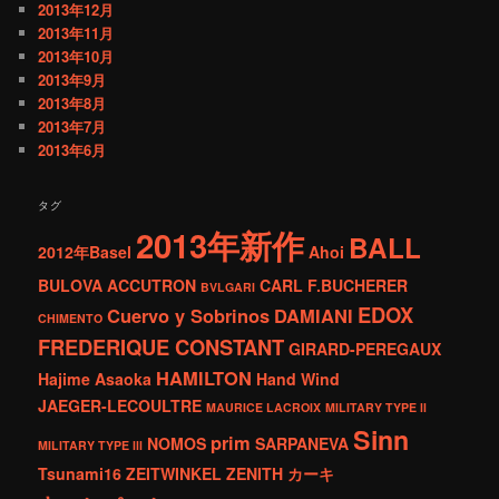
2013年12月
2013年11月
2013年10月
2013年9月
2013年8月
2013年7月
2013年6月
タグ
2013年新作
BALL
2012年Basel
Ahoi
BULOVA ACCUTRON
CARL F.BUCHERER
BVLGARI
EDOX
Cuervo y Sobrinos
DAMIANI
CHIMENTO
FREDERIQUE CONSTANT
GIRARD-PEREGAUX
HAMILTON
Hajime Asaoka
Hand Wind
JAEGER-LECOULTRE
MAURICE LACROIX
MILITARY TYPE ll
Sinn
prim
NOMOS
SARPANEVA
MILITARY TYPE lll
Tsunami16
ZEITWINKEL
ZENITH
カーキ