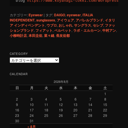
blog 
https://www.koyanagi-tokei.com/wordpress/
カテゴリー:
Eyewear
|
タグ:
DAIGO
,
eyewear
,
ITALIA
INDEPENDENT
,
sunglasses
,
アイウェア
,
アパレルブランド
,
イタリ
ア インディペンデント
,
ウブロ
,
おしゃれ
,
サングラス
,
セレブ
,
ファッ
ションブランド
,
フィアット
,
ベルベット
,
ラポ・エルカーン
,
中村アン
,
小柳時計店
,
本田圭佑
,
菜々緒
,
長友佑都
CATEGORY
C
a
t
CALENDAR
e
2026年8月
g
o
日
月
火
水
木
金
土
r
1
y
2
3
4
5
6
7
8
9
10
11
12
13
14
15
16
17
18
19
20
21
22
23
24
25
26
27
28
29
30
31
« 8月