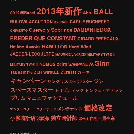
2013年新作
BALL
2012年Basel
Ahoi
BULOVA ACCUTRON
CARL F.BUCHERER
BVLGARI
EDOX
Cuervo y Sobrinos
DAMIANI
CHIMENTO
FREDERIQUE CONSTANT
GIRARD-PEREGAUX
HAMILTON
Hajime Asaoka
Hand Wind
JAEGER-LECOULTRE
MAURICE LACROIX
MILITARY TYPE ll
Sinn
prim
NOMOS
SARPANEVA
MILITARY TYPE lll
Tsunami16
ZEITWINKEL
ZENITH
カーキ
キャンペーン
ジン
サングラス
ジャズマスター
スペースマスター
トリプティック
ドンツェ・カドラン
プリム
マニュファクチュール
価格改定
メンテナンス
マンチェスター・ユナイテッド
独立時計師
小柳時計店
浅岡肇
自社一貫生産
紫外線
SNSも配信中です