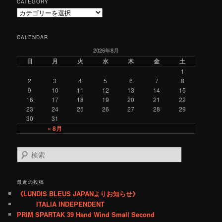
CATEGORY
C
a
t
CALENDAR
e
2026年8月
g
o
日
月
火
水
木
金
土
r
1
y
2
3
4
5
6
7
8
9
10
11
12
13
14
15
16
17
18
19
20
21
22
23
24
25
26
27
28
29
30
31
« 8月
検
索
最近の投稿
《LUNDIS BLEUS JAPANよりお知らせ》
ITALIA INDEPENDENT
PRIM SPARTAK 39 Hand Wind Small Second