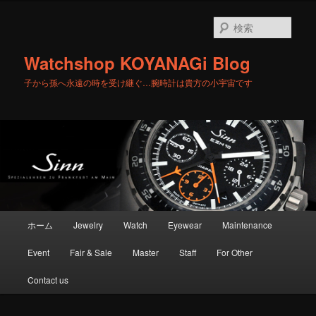
メ
サ
イ
ブ
検
ン
コ
索
コ
ン
Watchshop KOYANAGi Blog
ン
テ
テ
ン
子から孫へ永遠の時を受け継ぐ…腕時計は貴方の小宇宙です
ン
ツ
ツ
へ
へ
移
移
動
動
メ
ホーム
Jewelry
Watch
Eyewear
Maintenance
イ
ン
Event
Fair & Sale
Master
Staff
For Other
メ
ニ
Contact us
ュ
ー