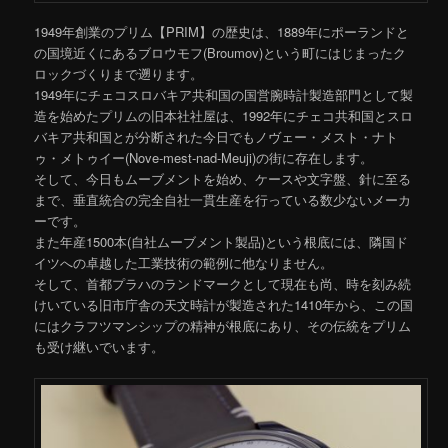
1949年創業のプリム【PRIM】の歴史は、1889年にポーランドと
の国境近くにあるブロウモフ(Broumov)という町にはじまったク
ロックづくりまで遡ります。
1949年にチェコスロバキア共和国の国営腕時計製造部門として製
造を始めたプリムの旧本社社屋は、1992年にチェコ共和国とスロ
バキア共和国とが分断された今日でもノヴェー・メスト・ナト
ゥ・メトゥイー(Nove-mest-nad-Meuji)の街に存在します。
そして、今日もムーブメントを始め、ケースや文字盤、針に至る
まで、垂直統合の完全自社一貫生産を行っている数少ないメーカ
ーです。
また年産1500本(自社ムーブメント製品)という根底には、隣国ド
イツへの卓越した工業技術の範例に他なりません。
そして、首都プラハのランドマークとして現在も尚、時を刻み続
けいている旧市庁舎の天文時計が製造された1410年から、この国
にはクラフツマンシップの精神が根底にあり、その伝統をプリム
も受け継いでいます。