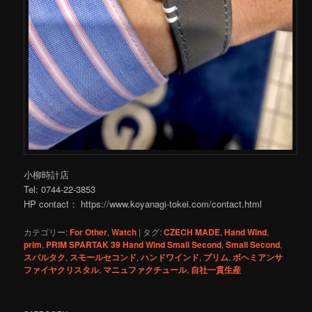
小柳時計店
Tel: 0744-22-3853
HP contact： https://www.koyanagi-tokei.com/contact.html
カテゴリー:
For Other
,
Watch
|
タグ:
CZECH MADE
,
Hand Wind
,
prim
,
PRIM SPARTAK 39 Hand Wind Small Second
,
Small Second
,
スパルタク
,
スモールセコンド
,
ハンドワインド
,
プリム
,
ボヘミアンサ
ファイヤクリスタル
,
マニュファクチュール
,
自社一貫生産