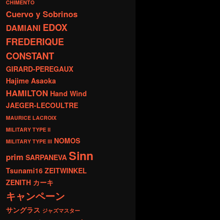
CHIMENTO
Cuervo y Sobrinos
EDOX
DAMIANI
FREDERIQUE
CONSTANT
GIRARD-PEREGAUX
Hajime Asaoka
HAMILTON
Hand Wind
JAEGER-LECOULTRE
MAURICE LACROIX
MILITARY TYPE ll
NOMOS
MILITARY TYPE lll
Sinn
prim
SARPANEVA
Tsunami16
ZEITWINKEL
ZENITH
カーキ
キャンペーン
サングラス
ジャズマスター