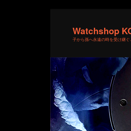
メ
サ
イ
ブ
ン
コ
Watchshop K
コ
ン
子から孫へ永遠の時を受け継ぐ
ン
テ
テ
ン
ン
ツ
ツ
へ
へ
移
移
動
動