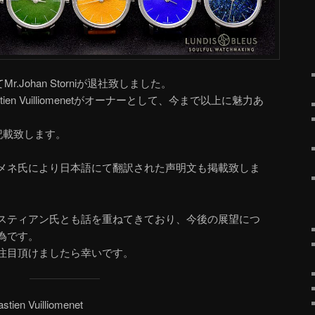
r.Johan Storniが退社致しました。
stien Vuilliomenetがオーナーとして、今まで以上に魅力あ
。
明を記載致します。
メネ氏により日本語にて翻訳された声明文も掲載致しま
スティアン氏とも話を重ねてきており、今後の展望につ
為です。
注目頂けましたら幸いです。
stien Vuilliomenet