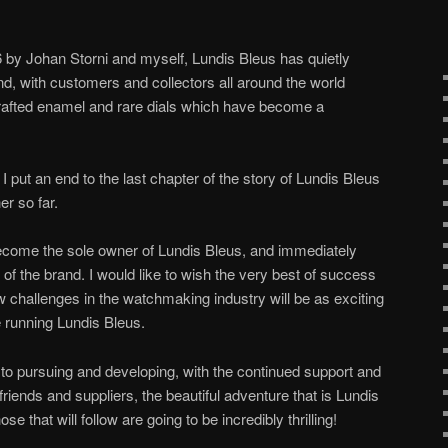
16 by Johan Storni and myself, Lundis Bleus has quietly
, with customers and collectors all around the world
crafted enamel and rare dials which have become a
 put an end to the last chapter of the story of Lundis Bleus
er so far.
ecome the sole owner of Lundis Bleus, and immediately
r of the brand. I would like to wish the very best of success
w challenges in the watchmaking industry will be as exciting
 running Lundis Bleus.
to pursuing and developing, with the continued support and
iends and suppliers, the beautiful adventure that is Lundis
e that will follow are going to be incredibly thrilling!