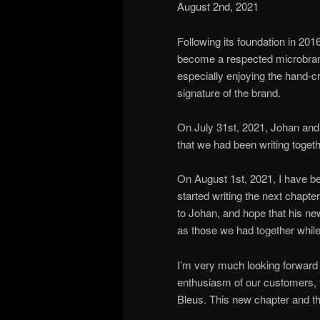
August 2nd, 2021
Following its foundation in 20
become a respected microbrand
especially enjoying the hand-
signature of the brand.
On July 31st, 2021, Johan and I
that we had been writing togeth
On August 1st, 2021, I have b
started writing the next chapte
to Johan, and hope that his ne
as those we had together while
I’m very much looking forward 
enthusiasm of our customers, fr
Bleus. This new chapter and thos