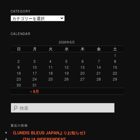
CATEGORY
C
a
t
CALENDAR
e
2026年8月
g
o
日
月
火
水
木
金
土
r
1
y
2
3
4
5
6
7
8
9
10
11
12
13
14
15
16
17
18
19
20
21
22
23
24
25
26
27
28
29
30
31
« 8月
検
索
最近の投稿
《LUNDIS BLEUS JAPANよりお知らせ》
ITALIA INDEPENDENT