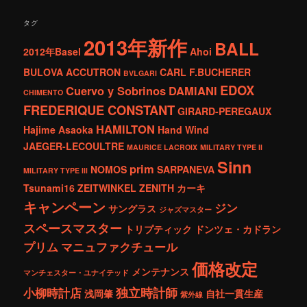
タグ
2013年新作
BALL
2012年Basel
Ahoi
BULOVA ACCUTRON
CARL F.BUCHERER
BVLGARI
EDOX
Cuervo y Sobrinos
DAMIANI
CHIMENTO
FREDERIQUE CONSTANT
GIRARD-PEREGAUX
HAMILTON
Hajime Asaoka
Hand Wind
JAEGER-LECOULTRE
MAURICE LACROIX
MILITARY TYPE ll
Sinn
prim
NOMOS
SARPANEVA
MILITARY TYPE lll
Tsunami16
ZEITWINKEL
ZENITH
カーキ
キャンペーン
ジン
サングラス
ジャズマスター
スペースマスター
トリプティック
ドンツェ・カドラン
プリム
マニュファクチュール
価格改定
メンテナンス
マンチェスター・ユナイテッド
独立時計師
小柳時計店
浅岡肇
自社一貫生産
紫外線