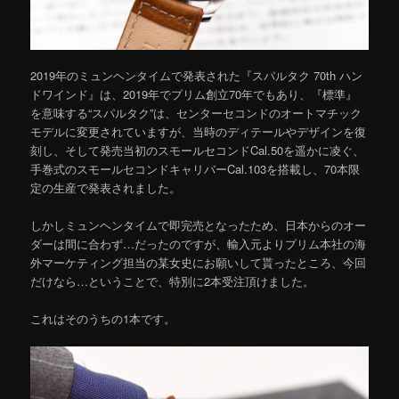
2019年のミュンヘンタイムで発表された『スパルタク 70th ハン
ドワインド』は、2019年でプリム創立70年でもあり、『標準』
を意味する“スパルタク”は、センターセコンドのオートマチック
モデルに変更されていますが、当時のディテールやデザインを復
刻し、そして発売当初のスモールセコンドCal.50を遥かに凌ぐ、
手巻式のスモールセコンドキャリバーCal.103を搭載し、70本限
定の生産で発表されました。
しかしミュンヘンタイムで即完売となったため、日本からのオー
ダーは間に合わず…だったのですが、輸入元よりプリム本社の海
外マーケティング担当の某女史にお願いして貰ったところ、今回
だけなら…ということで、特別に2本受注頂けました。
これはそのうちの1本です。