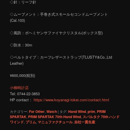
◇針：リーフ針
◇ムーブメント：手巻き式スモールセコンドムーブメント
(Cal.103)
◇風防：ボヘミヤンサファイヤクリスタル(ボックス型)
◇防水：30m
◇ベルトタイプ：カーフレザーストラップ(TLUSTY&Co.,Ltd
Leather)
¥600,000(税別)
小柳時計店
Tel: 0744-22-3853
HP contact：
https://www.koyanagi-tokei.com/contact.html
カテゴリー:
For Other
,
Watch
|
タグ:
Hand Wind
,
prim
,
PRIM
SPARTAK
,
PRIM SPARTAK 70th Hand Wind
,
スパルタク 70th ハンド
ワインド
,
プリム
,
マニュファクチュール
,
自社一貫生産