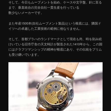
そして、今日もムーブメントを始め、ケースや文字盤、針に至る
まで、垂直統合の完全自社一貫生産を行っている
数少ないメーカーです。
また年産1500本(自社ムーブメント製品)という根底には、隣国ド
イツへの卓越した工業技術の範例に他なりません。
そして、首都プラハのランドマークとして現在も尚、時を刻み続
けいている旧市庁舎の天文時計が製造された1410年から、この国
にはクラフツマンシップの精神が根底にあり、その伝統をプリム
も受け継いでいます。