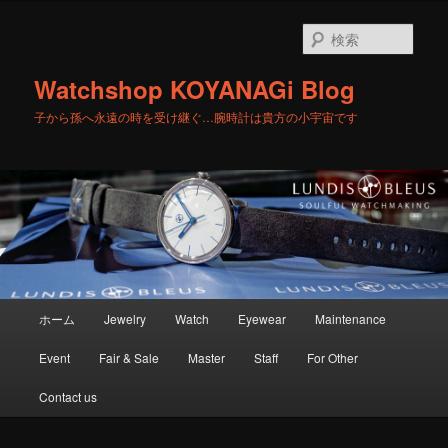
メ
サ
イ
ブ
検
ン
コ
索
コ
ン
Watchshop KOYANAGi Blog
ン
テ
テ
ン
子から孫へ永遠の時を受け継ぐ…腕時計は貴方の小宇宙です
ン
ツ
ツ
へ
へ
移
移
動
動
メ
ホーム
Jewelry
Watch
Eyewear
Maintenance
イ
ン
Event
Fair & Sale
Master
Staff
For Other
メ
ニ
Contact us
ュ
ー