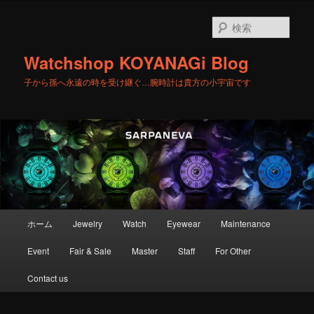
メ
サ
イ
ブ
検
ン
コ
索
コ
ン
Watchshop KOYANAGi Blog
ン
テ
テ
ン
子から孫へ永遠の時を受け継ぐ…腕時計は貴方の小宇宙です
ン
ツ
ツ
へ
へ
移
移
動
動
メ
ホーム
Jewelry
Watch
Eyewear
Maintenance
イ
ン
Event
Fair & Sale
Master
Staff
For Other
メ
ニ
Contact us
ュ
ー