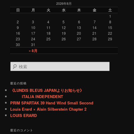
2026年8月
g
o
日
月
火
水
木
金
土
r
1
y
2
3
4
5
6
7
8
9
10
11
12
13
14
15
16
17
18
19
20
21
22
23
24
25
26
27
28
29
30
31
« 8月
検
索
最近の投稿
《LUNDIS BLEUS JAPANよりお知らせ》
ITALIA INDEPENDENT
PRIM SPARTAK 39 Hand Wind Small Second
Louis Erard × Alain Silberstein Chapter 2
LOUIS ERARD
最近のコメント