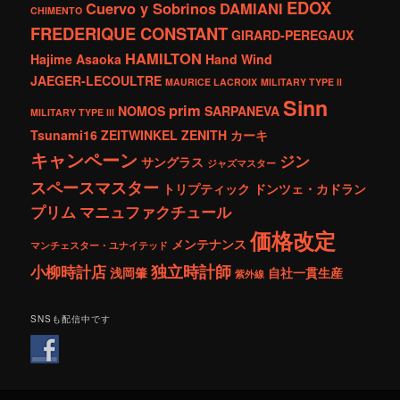
EDOX
Cuervo y Sobrinos
DAMIANI
CHIMENTO
FREDERIQUE CONSTANT
GIRARD-PEREGAUX
HAMILTON
Hajime Asaoka
Hand Wind
JAEGER-LECOULTRE
MAURICE LACROIX
MILITARY TYPE ll
Sinn
prim
NOMOS
SARPANEVA
MILITARY TYPE lll
Tsunami16
ZEITWINKEL
ZENITH
カーキ
キャンペーン
ジン
サングラス
ジャズマスター
スペースマスター
トリプティック
ドンツェ・カドラン
プリム
マニュファクチュール
価格改定
メンテナンス
マンチェスター・ユナイテッド
独立時計師
小柳時計店
浅岡肇
自社一貫生産
紫外線
SNSも配信中です