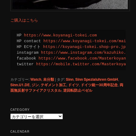
ご購入はこちら
HP 
https://www.koyanagi-tokei.com
HP contact 
https://www.koyanagi-tokei.com/mailfor
HP ECサイト 
https://koyanagi-tokei.shop-pro.jp/
instagram 
https://www.instagram.com/kazuhiko.koya
facabook 
https://www.facebook.com/Masterkoyanagi/
twitter 
https://mobile.twitter.com/Masterkoyanagi
カテゴリー:
Watch
,
未分類
|
タグ:
Sinn
,
Sinn Spezialuhren GmbH
,
Sinn.U1.DE
,
ジン
,
テギメント加工
,
ドイツ
,
ドイツ統一30周年記念
,
両
面無反射サファイアクリスタル
,
逆回転防止ベゼル
CATEGORY
C
a
t
CALENDAR
e