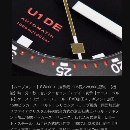
【ムーブメント】SW200-1（自動巻／26石／28,800振動）【機
能】時・分・秒（センターセコンド）デイト表示【ケース・ベル
ト】ケース：Uボート・スチール（PVD加工＋テギメント加工
1500ビッカース）ベルト：シリコンストラップ風防：両面無反射
サファイアクリスタル特殊結合方式の逆回転防止ベゼル（テギメ
ント加工1500ビッカース）リューズ：ねじ込み式裏蓋：Uボー
ト・スチール、ねじ込み式防水性能：100気圧防水負圧耐性【サ
イズ・重量】ケースサイズ：直径44mm×厚さ14.7mm重量：