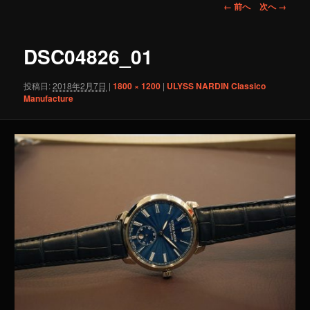
画
← 前へ
次へ →
像
ナ
ビ
DSC04826_01
ゲ
ー
投稿日:
2018年2月7日
|
1800 × 1200
|
ULYSS NARDIN Classico
シ
Manufacture
ョ
ン