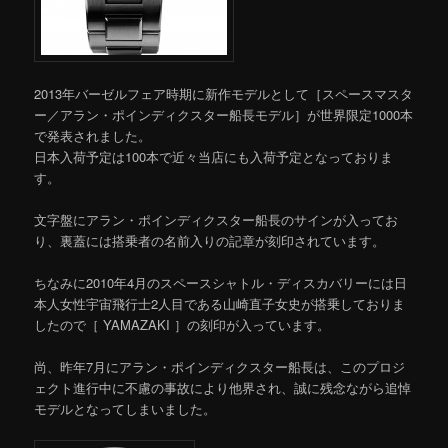
2013年バーゼルフェア時期に新作モデルとして［スペースマスタ
ー／アラン・ポインディクスター船長モデル］が世界限定1000本
で発表されました。
日本入荷予定は100本で近々当店にも入荷予定となっておりま
す。
文字盤にアラン・ポインディクスター船長のサインが入ってお
り、裏蓋には搭乗者の名前入りの記章が刻印されています。
ちなみに2010年4月のスペースシャトル・ディスカバリーには日
本人女性宇宙飛行士2人目である山崎直子女史が搭乗しておりま
したので［ YAMAZAKI ］の刻印が入っています。
尚、昨年7月にアラン・ポインディクスター船長は、このプロジ
ェクト進行中に不慮の事故により他界され、誠に残念ながら追悼
モデルとなってしまいました。