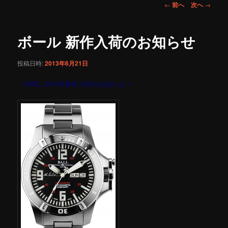
投
←
前へ
次へ
→
稿
ナ
ビ
ボール 新作入荷のお知らせ
ゲ
ー
投稿日時:
2013年6月21日
シ
ョ
《 BALL 2013年新作入荷のお知らせ 》
ン