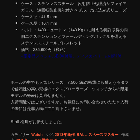
ケース：ステンレススチール、反射防止処理済サファイア
ガラス、逆回転防止機能付きベゼル、ねじ込み式リューズ
ケース径：41.5 mm
ケース厚：16.1 mm
ベルト：1400ニュートン（140 Kg）に耐える特許取得の両
側エクステンションとフォールディングバックルを備える
ステンレススチールブレスレット
価格：285,600円（税込）
※限定品スペシャルBOX付属、ディスカバリーの模型付
ボールの中でも人気シリーズ、7,500 Gsの衝撃にも耐えうるタフ
で信頼性の高い究極のエクスプローラーズ・ウォッチからの限定
モデルの発表は見逃せません。
入荷間近ではございますが、お気軽にお問い合わせいただき入荷
の際には是非店頭にてご覧下さいませ。
Staff 松川がお伝えしました。
カテゴリー:
Watch
タグ:
2013年新作
,
BALL
,
スペースマスター
作成
者:
マスター
この投稿のパーマリンク