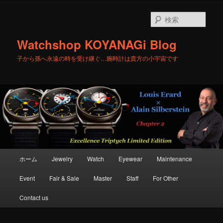
メ
イ
検
ン
索
コ
Watchshop KOYANAGi Blog
ン
テ
子から孫へ永遠の時を受け継ぐ…腕時計は貴方の小宇宙です
ン
ツ
へ
移
動
メ
ホーム
Jewelry
Watch
Eyewear
Maintenance
イ
ン
Event
Fair & Sale
Master
Staff
For Other
メ
ニ
Contact us
ュ
ー