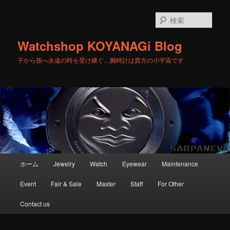
メ
イ
検
ン
索
コ
Watchshop KOYANAGi Blog
ン
テ
子から孫へ永遠の時を受け継ぐ…腕時計は貴方の小宇宙です
ン
ツ
へ
移
動
メ
ホーム
Jewelry
Watch
Eyewear
Maintenance
イ
ン
Event
Fair & Sale
Master
Staff
For Other
メ
ニ
Contact us
ュ
ー