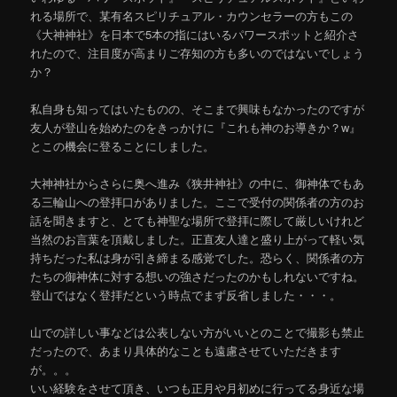
れる場所で、某有名スピリチュアル・カウンセラーの方もこの
《大神神社》を日本で5本の指にはいるパワースポットと紹介さ
れたので、注目度が高まりご存知の方も多いのではないでしょう
か？
私自身も知ってはいたものの、そこまで興味もなかったのですが
友人が登山を始めたのをきっかけに『これも神のお導きか？w』
とこの機会に登ることにしました。
大神神社からさらに奥へ進み《狭井神社》の中に、御神体でもあ
る三輪山への登拝口がありました。ここで受付の関係者の方のお
話を聞きますと、とても神聖な場所で登拝に際して厳しいけれど
当然のお言葉を頂戴しました。正直友人達と盛り上がって軽い気
持ちだった私は身が引き締まる感覚でした。恐らく、関係者の方
たちの御神体に対する想いの強さだったのかもしれないですね。
登山ではなく登拝だという時点でまず反省しました・・・。
山での詳しい事などは公表しない方がいいとのことで撮影も禁止
だったので、あまり具体的なことも遠慮させていただきます
が。。。
いい経験をさせて頂き、いつも正月や月初めに行ってる身近な場