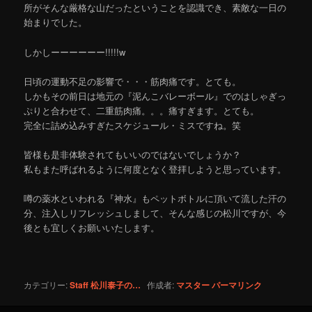
所がそんな厳格な山だったということを認識でき、素敵な一日の
始まりでした。
しかしーーーーーー!!!!!w
日頃の運動不足の影響で・・・筋肉痛です。とても。
しかもその前日は地元の『泥んこバレーボール』でのはしゃぎっ
ぷりと合わせて、二重筋肉痛。。。痛すぎます。とても。
完全に詰め込みすぎたスケジュール・ミスですね。笑
皆様も是非体験されてもいいのではないでしょうか？
私もまた呼ばれるように何度となく登拝しようと思っています。
噂の薬水といわれる『神水』もペットボトルに頂いて流した汗の
分、注入しリフレッシュしまして、そんな感じの松川ですが、今
後とも宜しくお願いいたします。
カテゴリー:
Staff 松川泰子の…
作成者:
マスター
パーマリンク