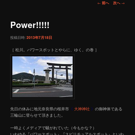
投
←
前へ
次へ
→
稿
ナ
ビ
Power!!!!!
ゲ
ー
投稿日時:
2013年7月18日
シ
ョ
［ 松川。パワースポットとやらに、ゆく。の巻 ］
ン
先日の休みに地元奈良県の桜井市
《
大神神社
》
の御神体である
三輪山に登らせて頂きました。
一時よくメディアで騒がれていた（今もかな？）
いわゆる『パワースポット』『スピリチュアルスポット』といわ