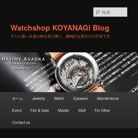
メ
イ
検
ン
索
コ
Watchshop KOYANAGi Blog
ン
テ
子から孫へ永遠の時を受け継ぐ…腕時計は貴方の小宇宙です
ン
ツ
へ
移
動
メ
ホーム
Jewelry
Watch
Eyewear
Maintenance
イ
ン
Event
Fair & Sale
Master
Staff
For Other
メ
ニ
Contact us
ュ
ー