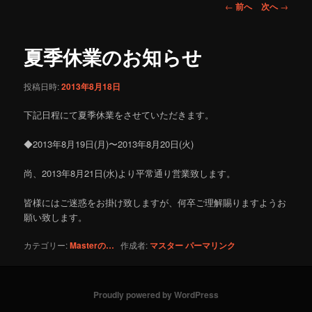
投
←
前へ
次へ
→
稿
ナ
ビ
夏季休業のお知らせ
ゲ
ー
投稿日時:
2013年8月18日
シ
ョ
下記日程にて夏季休業をさせていただきます。
ン
◆2013年8月19日(月)〜2013年8月20日(火)
尚、2013年8月21日(水)より平常通り営業致します。
皆様にはご迷惑をお掛け致しますが、何卒ご理解賜りますようお
願い致します。
カテゴリー:
Masterの…
作成者:
マスター
パーマリンク
Proudly powered by WordPress