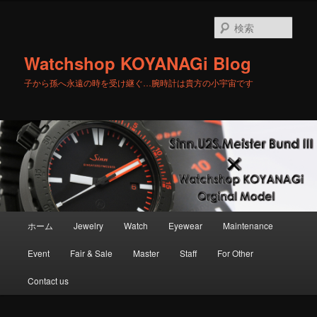
メ
イ
検
ン
索
コ
Watchshop KOYANAGi Blog
ン
テ
子から孫へ永遠の時を受け継ぐ…腕時計は貴方の小宇宙です
ン
ツ
へ
移
動
メ
ホーム
Jewelry
Watch
Eyewear
Maintenance
イ
ン
Event
Fair & Sale
Master
Staff
For Other
メ
ニ
Contact us
ュ
ー