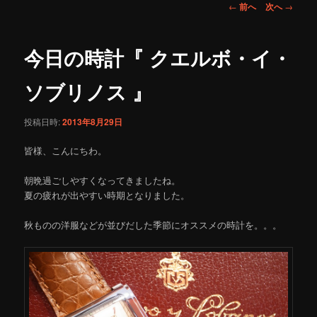
投
←
前へ
次へ
→
稿
ナ
ビ
今日の時計『 クエルボ・イ・
ゲ
ー
ソブリノス 』
シ
ョ
投稿日時:
2013年8月29日
ン
皆様、こんにちわ。
朝晩過ごしやすくなってきましたね。
夏の疲れが出やすい時期となりました。
秋ものの洋服などが並びだした季節にオススメの時計を。。。