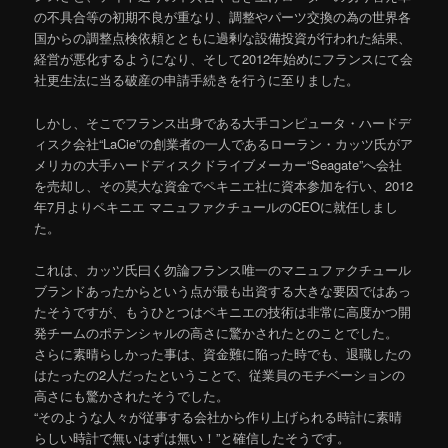
の不具合等の初期不良が重なり、調整やパーツ交換の為の世界各
国からの調整点検依頼とともに過剰な設備投資が行われた結果、
経営が悪化するようになり、そして2012年始めにフランスにて会
社更生法に当る破産の申請手続きを行うに至りました。
しかし、そこでフランス出身である大手コンピュータ・ハードデ
ィスク会社“LaCie”の創業者の一人であるローラン・カッツ氏がア
メリカの大手ハードディスクドライブメーカー“Seagate”へ会社
を売却し、その莫大な資金でペキニエ社に資本参加を行い、2012
年7月よりペキニエ マニュファクチュールのCEOに就任しまし
た。
これは、カッツ氏曰く勿論フランス唯一のマニュファクチュール
ブランドあったからという点が最も出資する大きな要因ではあっ
たそうですが、もうひとつはペキニエの技術は非常に高度かつ開
発チームのポテンシャルの高さに驚かされたとのことでした。
さらに素晴らしかった事は、資金難に陥った時でも、退職したの
はたったの2人だったということで、従業員のモチベーションの
高さにも驚かされたそうでした。
“そのような人々が従事する会社から作り上げられる時計に素晴
らしい時計で無いはずは無い！”と確信したそうです。