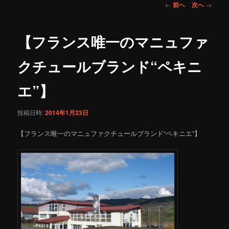
投
←
前へ
次へ
→
稿
ナ
ビ
【フランス唯一のマニュファ
ゲ
ー
クチュールブランド“ペキニ
シ
ョ
エ”】
ン
投稿日時:
2014年1月23日
【フランス唯一のマニュファクチュールブランド“ペキニエ”】