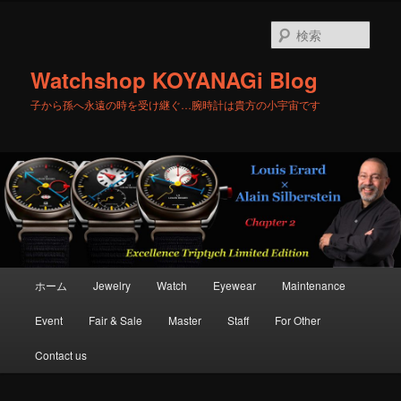
メ
イ
検
ン
索
コ
Watchshop KOYANAGi Blog
ン
テ
子から孫へ永遠の時を受け継ぐ…腕時計は貴方の小宇宙です
ン
ツ
へ
移
動
メ
ホーム
Jewelry
Watch
Eyewear
Maintenance
イ
ン
Event
Fair & Sale
Master
Staff
For Other
メ
ニ
Contact us
ュ
ー