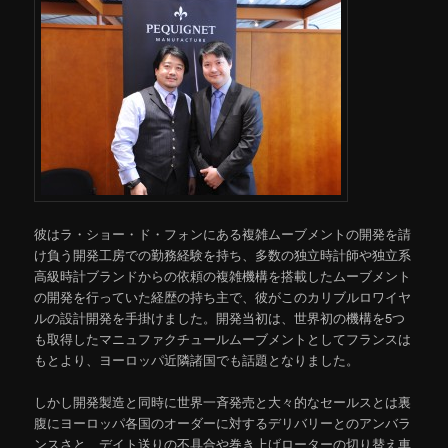
彼はラ・ショー・ド・フォンにある複雑ムーブメントの開発を請
け負う開発工房での勤務経験を持ち、多数の独立時計師や独立系
高級時計ブランドからの依頼の複雑機構を搭載したムーブメント
の開発を行っていた経歴の持ち主で、彼がこのカリブルロワイヤ
ルの設計開発を手掛けました。開発当初は、世界初の機構を5つ
も取得したマニュファクチュールムーブメントとしてフランスは
もとより、ヨーロッパ近隣諸国でも話題となりました。
しかし開発製造と同時に世界一斉発売と大々的なセールスとは裏
腹にヨーロッパ各国のオーダーに対するデリバリーとのアンバラ
ンスさと、デイト送りの不具合や巻き上げローターの切り替え車