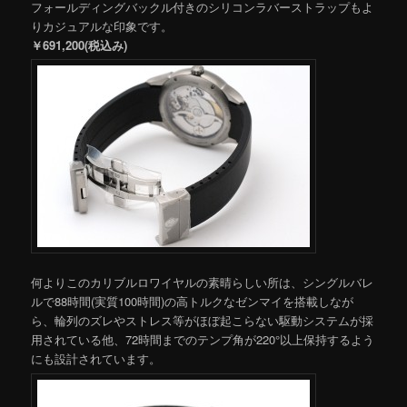
フォールディングバックル付きのシリコンラバーストラップもよ
りカジュアルな印象です。
￥691,200(税込み)
何よりこのカリブルロワイヤルの素晴らしい所は、シングルバレ
ルで88時間(実質100時間)の高トルクなゼンマイを搭載しなが
ら、輪列のズレやストレス等がほぼ起こらない駆動システムが採
用されている他、72時間までのテンプ角が220°以上保持するよう
にも設計されています。