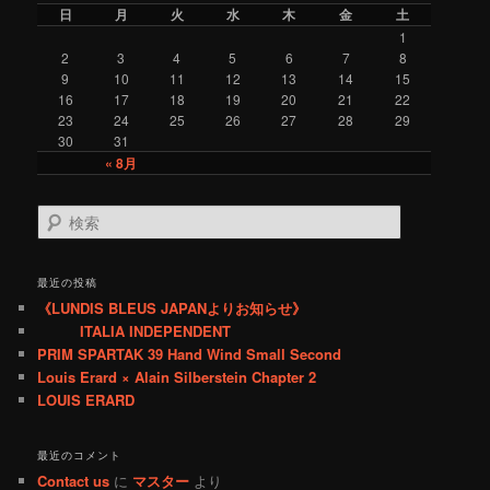
o
日
月
火
水
木
金
土
r
1
y
2
3
4
5
6
7
8
9
10
11
12
13
14
15
16
17
18
19
20
21
22
23
24
25
26
27
28
29
30
31
« 8月
検
索
最近の投稿
《LUNDIS BLEUS JAPANよりお知らせ》
ITALIA INDEPENDENT
PRIM SPARTAK 39 Hand Wind Small Second
Louis Erard × Alain Silberstein Chapter 2
LOUIS ERARD
最近のコメント
Contact us
に
マスター
より