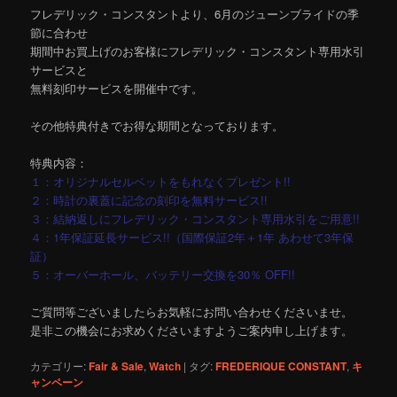
フレデリック・コンスタントより、6月のジューンブライドの季
節に合わせ
期間中お買上げのお客様にフレデリック・コンスタント専用水引
サービスと
無料刻印サービスを開催中です。
その他特典付きでお得な期間となっております。
特典内容：
１：オリジナルセルベットをもれなくプレゼント!!
２：時計の裏蓋に記念の刻印を無料サービス!!
３：結納返しにフレデリック・コンスタント専用水引をご用意!!
４：1年保証延長サービス!!（国際保証2年＋1年 あわせて3年保
証）
５：オーバーホール、バッテリー交換を30％ OFF!!
ご質問等ございましたらお気軽にお問い合わせくださいませ。
是非この機会にお求めくださいますようご案内申し上げます。
カテゴリー:
Fair & Sale
,
Watch
|
タグ:
FREDERIQUE CONSTANT
,
キ
ャンペーン