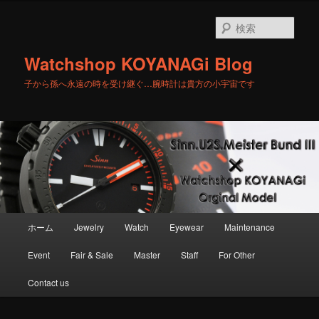
メ
サ
イ
ブ
検
ン
コ
索
コ
ン
Watchshop KOYANAGi Blog
ン
テ
テ
ン
子から孫へ永遠の時を受け継ぐ…腕時計は貴方の小宇宙です
ン
ツ
ツ
へ
へ
移
移
動
動
メ
ホーム
Jewelry
Watch
Eyewear
Maintenance
イ
ン
Event
Fair & Sale
Master
Staff
For Other
メ
ニ
Contact us
ュ
ー