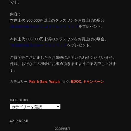
です。
内容：
本体上代 300,000円以上のクラスワンをお買上げの場合
35,000円相当のクロコダイルストラップ
をプレゼント。
本体上代 300,000円未満のクラスワンをお買上げの場合。
15,000円相当のカーフストラップ
をプレゼント。
ご質問等ございましたらお気軽にお問い合わせくださいませ。
是非、お得なこの機会にお求め頂きますようご案内申し上げま
す。
カテゴリー:
Fair & Sale
,
Watch
|
タグ:
EDOX
,
キャンペーン
CATEGORY
C
a
t
CALENDAR
e
2026年8月
g