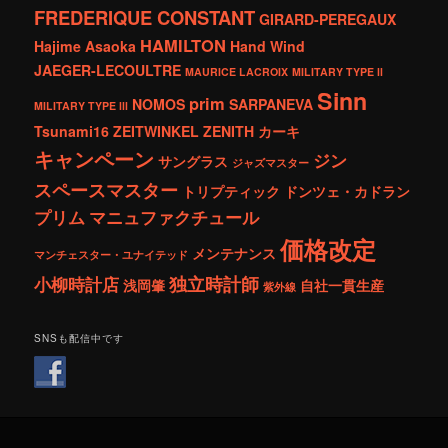
FREDERIQUE CONSTANT
GIRARD-PEREGAUX
HAMILTON
Hajime Asaoka
Hand Wind
JAEGER-LECOULTRE
MAURICE LACROIX
MILITARY TYPE ll
Sinn
prim
NOMOS
SARPANEVA
MILITARY TYPE lll
Tsunami16
ZEITWINKEL
ZENITH
カーキ
キャンペーン
ジン
サングラス
ジャズマスター
スペースマスター
トリプティック
ドンツェ・カドラン
プリム
マニュファクチュール
価格改定
メンテナンス
マンチェスター・ユナイテッド
独立時計師
小柳時計店
浅岡肇
自社一貫生産
紫外線
SNSも配信中です