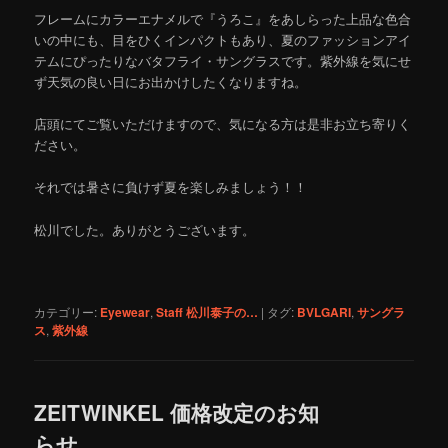
フレームにカラーエナメルで『うろこ』をあしらった上品な色合
いの中にも、目をひくインパクトもあり、夏のファッションアイ
テムにぴったりなバタフライ・サングラスです。紫外線を気にせ
ず天気の良い日にお出かけしたくなりますね。
店頭にてご覧いただけますので、気になる方は是非お立ち寄りく
ださい。
それでは暑さに負けず夏を楽しみましょう！！
松川でした。ありがとうございます。
カテゴリー:
Eyewear
,
Staff 松川泰子の…
|
タグ:
BVLGARI
,
サングラ
ス
,
紫外線
ZEITWINKEL 価格改定のお知
らせ