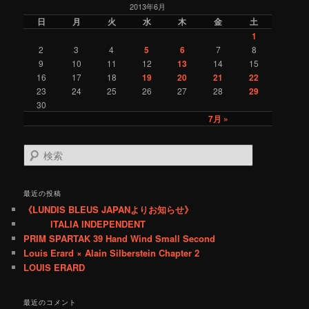
ン
2013年6月
g
o
日
月
火
水
木
金
土
r
1
y
2
3
4
5
6
7
8
9
10
11
12
13
14
15
16
17
18
19
20
21
22
23
24
25
26
27
28
29
30
7月 »
検
索
最近の投稿
《LUNDIS BLEUS JAPANよりお知らせ》
ITALIA INDEPENDENT
PRIM SPARTAK 39 Hand Wind Small Second
Louis Erard × Alain Silberstein Chapter 2
LOUIS ERARD
最近のコメント