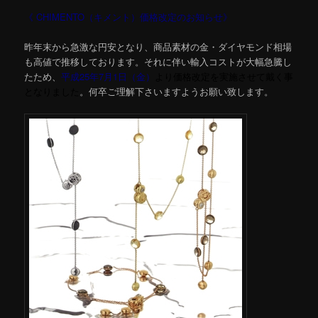
《 CHIMENTO（キメント）価格改定のお知らせ》
昨年末から急激な円安となり、商品素材の金・ダイヤモンド相場
も高値で推移しております。それに伴い輸入コストが大幅急騰し
たため、
平成25年7月1日（金）
より価格改定を実施させて戴く事
となりました
。何卒ご理解下さいますようお願い致します。