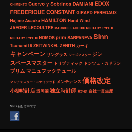
EDOX
Cuervo y Sobrinos
DAMIANI
CHIMENTO
FREDERIQUE CONSTANT
GIRARD-PEREGAUX
HAMILTON
Hajime Asaoka
Hand Wind
JAEGER-LECOULTRE
MAURICE LACROIX
MILITARY TYPE ll
Sinn
prim
NOMOS
SARPANEVA
MILITARY TYPE lll
Tsunami16
ZEITWINKEL
ZENITH
カーキ
キャンペーン
ジン
サングラス
ジャズマスター
スペースマスター
トリプティック
ドンツェ・カドラン
プリム
マニュファクチュール
価格改定
メンテナンス
マンチェスター・ユナイテッド
独立時計師
小柳時計店
浅岡肇
自社一貫生産
紫外線
SNSも配信中です