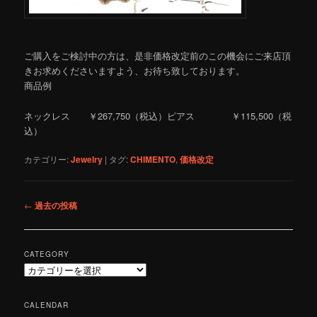
ご購入をご検討中の方は、是非価格改定前のこの機会にご来店頂
きお求めくださいますよう、お待ち致しております。
商品例
ネックレス ￥267,750（税込）ピアス ￥115,500（税
込）
カテゴリー:
Jewelry
|
タグ:
CHIMENTO
,
価格改定
投
←
過去の投稿
稿
ナ
ビ
CATEGORY
ゲ
C
ー
a
シ
t
CALENDAR
ョ
e