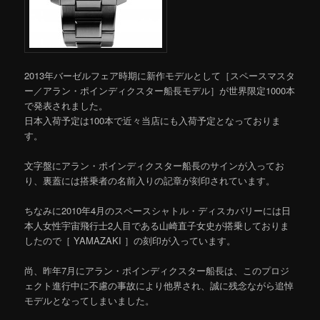
2013年バーゼルフェア時期に新作モデルとして［スペースマスタ
ー／アラン・ポインディクスター船長モデル］が世界限定1000本
で発表されました。
日本入荷予定は100本で近々当店にも入荷予定となっておりま
す。
文字盤にアラン・ポインディクスター船長のサインが入ってお
り、裏蓋には搭乗者の名前入りの記章が刻印されています。
ちなみに2010年4月のスペースシャトル・ディスカバリーには日
本人女性宇宙飛行士2人目である山崎直子女史が搭乗しておりま
したので［ YAMAZAKI ］の刻印が入っています。
尚、昨年7月にアラン・ポインディクスター船長は、このプロジ
ェクト進行中に不慮の事故により他界され、誠に残念ながら追悼
モデルとなってしまいました。