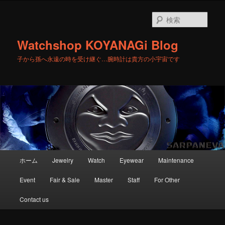
メ
サ
イ
ブ
検
ン
コ
索
コ
ン
Watchshop KOYANAGi Blog
ン
テ
テ
ン
子から孫へ永遠の時を受け継ぐ…腕時計は貴方の小宇宙です
ン
ツ
ツ
へ
へ
移
移
動
動
メ
ホーム
Jewelry
Watch
Eyewear
Maintenance
イ
ン
Event
Fair & Sale
Master
Staff
For Other
メ
ニ
Contact us
ュ
ー