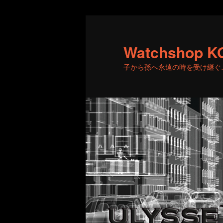
メ
サ
イ
ブ
ン
コ
Watchshop K
コ
ン
子から孫へ永遠の時を受け継ぐ
ン
テ
テ
ン
ン
ツ
ツ
へ
へ
移
移
動
動