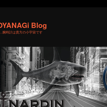
OYANAGi Blog
…腕時計は貴方の小宇宙です