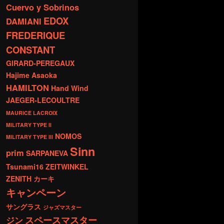
Cuervo y Sobrinos
EDOX
DAMIANI
FREDERIQUE
CONSTANT
GIRARD-PEREGAUX
Hajime Asaoka
HAMILTON
Hand Wind
JAEGER-LECOULTRE
MAURICE LACROIX
MILITARY TYPE ll
NOMOS
MILITARY TYPE lll
Sinn
prim
SARPANEVA
Tsunami16
ZEITWINKEL
ZENITH
カーキ
キャンペーン
サングラス
ジャズマスター
スペースマスター
ジン