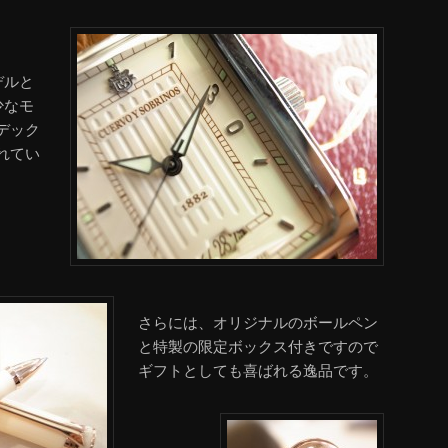
デルと
少なモ
デック
れてい
。
さらには、オリジナルのボールペン
と特製の限定ボックス付きですので
ギフトとしても喜ばれる逸品です。