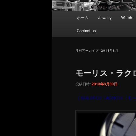
メ
ホーム
Jewelry
Watch
イ
ン
Contact us
メ
ニ
ュ
月別アーカイブ:
2013年8月
ー
モーリス・ラク
投稿日時:
2013年8月30日
《 MAURICE LACROI