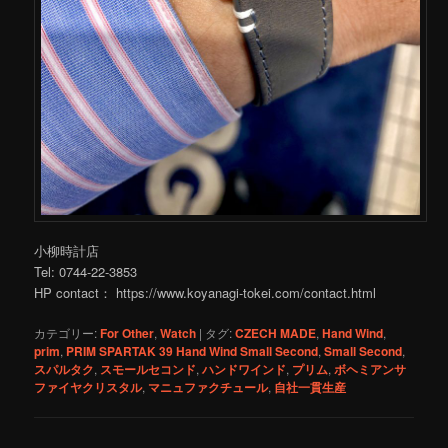
小柳時計店
Tel: 0744-22-3853
HP contact： https://www.koyanagi-tokei.com/contact.html
カテゴリー:
For Other
,
Watch
|
タグ:
CZECH MADE
,
Hand Wind
,
prim
,
PRIM SPARTAK 39 Hand Wind Small Second
,
Small Second
,
スパルタク
,
スモールセコンド
,
ハンドワインド
,
プリム
,
ボヘミアンサ
ファイヤクリスタル
,
マニュファクチュール
,
自社一貫生産