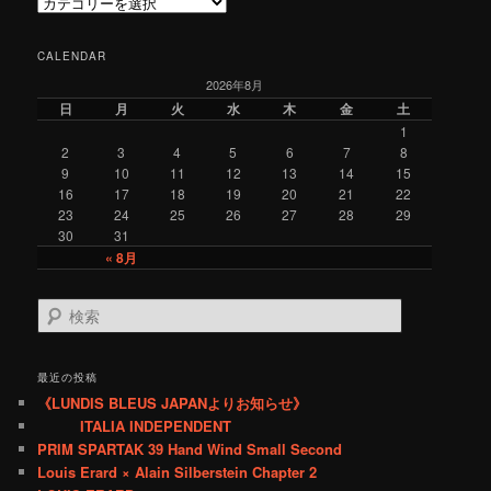
C
a
t
CALENDAR
e
2026年8月
g
o
日
月
火
水
木
金
土
r
1
y
2
3
4
5
6
7
8
9
10
11
12
13
14
15
16
17
18
19
20
21
22
23
24
25
26
27
28
29
30
31
« 8月
検
索
最近の投稿
《LUNDIS BLEUS JAPANよりお知らせ》
ITALIA INDEPENDENT
PRIM SPARTAK 39 Hand Wind Small Second
Louis Erard × Alain Silberstein Chapter 2