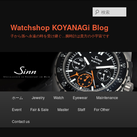
メ
サ
イ
ブ
検
ン
コ
索
コ
ン
Watchshop KOYANAGi Blog
ン
テ
テ
ン
子から孫へ永遠の時を受け継ぐ…腕時計は貴方の小宇宙です
ン
ツ
ツ
へ
へ
移
移
動
動
メ
ホーム
Jewelry
Watch
Eyewear
Maintenance
イ
ン
Event
Fair & Sale
Master
Staff
For Other
メ
ニ
Contact us
ュ
ー