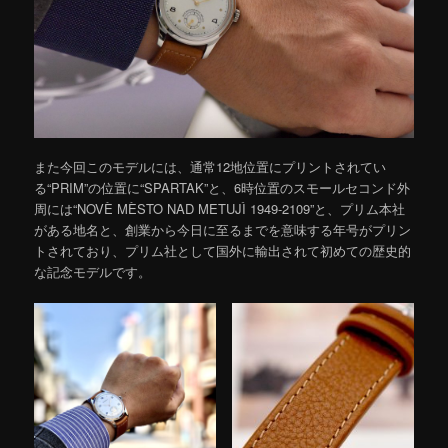
また今回このモデルには、通常12地位置にプリントされてい
る“PRIM”の位置に“SPARTAK”と、6時位置のスモールセコンド外
周には“NOVÈ MÈSTO NAD METUJÌ 1949-2109”と、プリム本社
がある地名と、創業から今日に至るまでを意味する年号がプリン
トされており、プリム社として国外に輸出されて初めての歴史的
な記念モデルです。