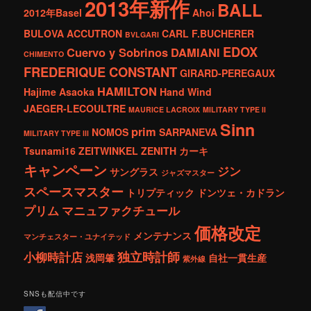
2013年新作
BALL
2012年Basel
Ahoi
BULOVA ACCUTRON
CARL F.BUCHERER
BVLGARI
EDOX
Cuervo y Sobrinos
DAMIANI
CHIMENTO
FREDERIQUE CONSTANT
GIRARD-PEREGAUX
HAMILTON
Hajime Asaoka
Hand Wind
JAEGER-LECOULTRE
MAURICE LACROIX
MILITARY TYPE ll
Sinn
prim
NOMOS
SARPANEVA
MILITARY TYPE lll
Tsunami16
ZEITWINKEL
ZENITH
カーキ
キャンペーン
ジン
サングラス
ジャズマスター
スペースマスター
トリプティック
ドンツェ・カドラン
プリム
マニュファクチュール
価格改定
メンテナンス
マンチェスター・ユナイテッド
独立時計師
小柳時計店
浅岡肇
自社一貫生産
紫外線
SNSも配信中です