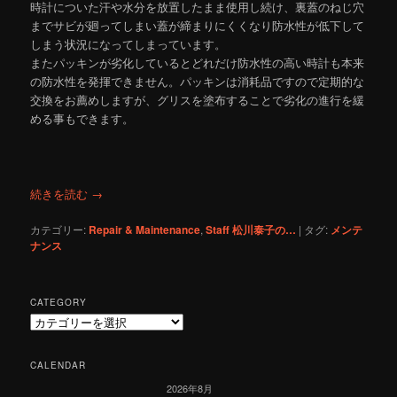
時計についた汗や水分を放置したまま使用し続け、裏蓋のねじ穴
までサビが廻ってしまい蓋が締まりにくくなり防水性が低下して
しまう状況になってしまっています。
またパッキンが劣化しているとどれだけ防水性の高い時計も本来
の防水性を発揮できません。パッキンは消耗品ですので定期的な
交換をお薦めしますが、グリスを塗布することで劣化の進行を緩
める事もできます。
続きを読む
→
カテゴリー:
Repair & Maintenance
,
Staff 松川泰子の…
|
タグ:
メンテ
ナンス
CATEGORY
C
a
t
CALENDAR
e
2026年8月
g