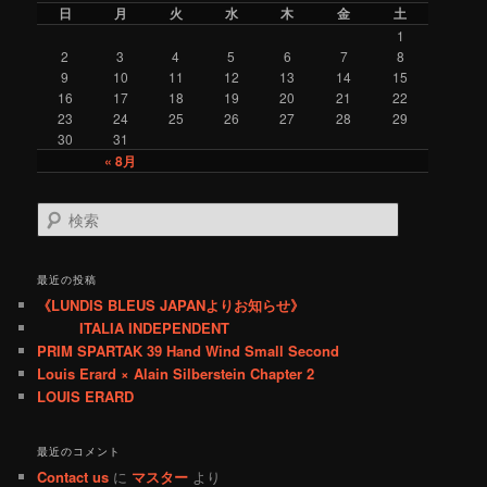
o
日
月
火
水
木
金
土
r
1
y
2
3
4
5
6
7
8
9
10
11
12
13
14
15
16
17
18
19
20
21
22
23
24
25
26
27
28
29
30
31
« 8月
検
索
最近の投稿
《LUNDIS BLEUS JAPANよりお知らせ》
ITALIA INDEPENDENT
PRIM SPARTAK 39 Hand Wind Small Second
Louis Erard × Alain Silberstein Chapter 2
LOUIS ERARD
最近のコメント
Contact us
に
マスター
より