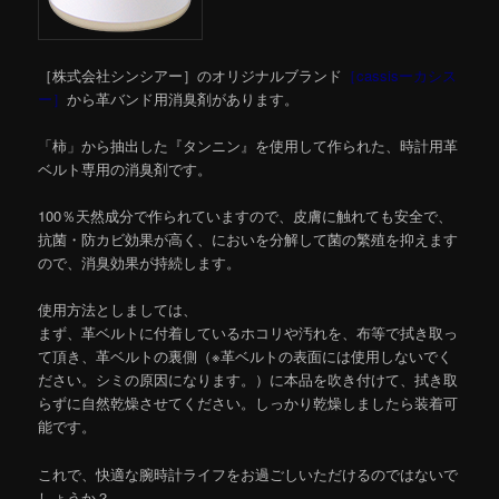
［株式会社シンシアー］のオリジナルブランド
［cassisーカシス
ー］
から革バンド用消臭剤があります。
「柿」から抽出した『タンニン』を使用して作られた、時計用革
ベルト専用の消臭剤です。
100％天然成分で作られていますので、皮膚に触れても安全で、
抗菌・防カビ効果が高く、においを分解して菌の繁殖を抑えます
ので、消臭効果が持続します。
使用方法としましては、
まず、革ベルトに付着しているホコリや汚れを、布等で拭き取っ
て頂き、革ベルトの裏側（※革ベルトの表面には使用しないでく
ださい。シミの原因になります。）に本品を吹き付けて、拭き取
らずに自然乾燥させてください。しっかり乾燥しましたら装着可
能です。
これで、快適な腕時計ライフをお過ごしいただけるのではないで
しょうか？