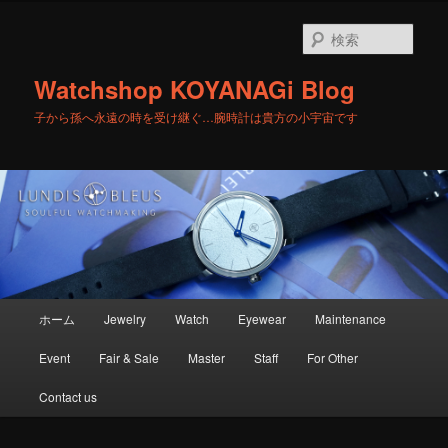
メ
サ
イ
ブ
検
ン
コ
索
コ
ン
Watchshop KOYANAGi Blog
ン
テ
テ
ン
子から孫へ永遠の時を受け継ぐ…腕時計は貴方の小宇宙です
ン
ツ
ツ
へ
へ
移
移
動
動
メ
ホーム
Jewelry
Watch
Eyewear
Maintenance
イ
ン
Event
Fair & Sale
Master
Staff
For Other
メ
ニ
Contact us
ュ
ー