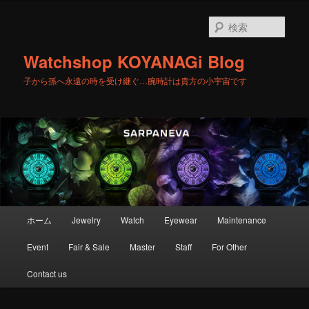
メ
サ
イ
ブ
検
ン
コ
索
コ
ン
Watchshop KOYANAGi Blog
ン
テ
テ
ン
子から孫へ永遠の時を受け継ぐ…腕時計は貴方の小宇宙です
ン
ツ
ツ
へ
へ
移
移
動
動
メ
ホーム
Jewelry
Watch
Eyewear
Maintenance
イ
ン
Event
Fair & Sale
Master
Staff
For Other
メ
ニ
Contact us
ュ
ー