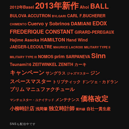
2013年新作
BALL
2012年Basel
Ahoi
BULOVA ACCUTRON
CARL F.BUCHERER
BVLGARI
EDOX
Cuervo y Sobrinos
DAMIANI
CHIMENTO
FREDERIQUE CONSTANT
GIRARD-PEREGAUX
HAMILTON
Hajime Asaoka
Hand Wind
JAEGER-LECOULTRE
MAURICE LACROIX
MILITARY TYPE ll
Sinn
prim
NOMOS
SARPANEVA
MILITARY TYPE lll
Tsunami16
ZEITWINKEL
ZENITH
カーキ
キャンペーン
ジン
サングラス
ジャズマスター
スペースマスター
トリプティック
ドンツェ・カドラン
プリム
マニュファクチュール
価格改定
メンテナンス
マンチェスター・ユナイテッド
独立時計師
小柳時計店
浅岡肇
自社一貫生産
紫外線
SNSも配信中です