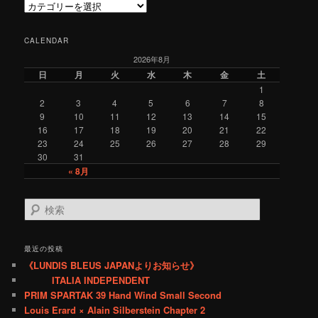
C
a
t
CALENDAR
e
2026年8月
g
o
日
月
火
水
木
金
土
r
1
y
2
3
4
5
6
7
8
9
10
11
12
13
14
15
16
17
18
19
20
21
22
23
24
25
26
27
28
29
30
31
« 8月
検
索
最近の投稿
《LUNDIS BLEUS JAPANよりお知らせ》
ITALIA INDEPENDENT
PRIM SPARTAK 39 Hand Wind Small Second
Louis Erard × Alain Silberstein Chapter 2