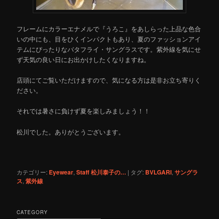
フレームにカラーエナメルで『うろこ』をあしらった上品な色合
いの中にも、目をひくインパクトもあり、夏のファッションアイ
テムにぴったりなバタフライ・サングラスです。紫外線を気にせ
ず天気の良い日にお出かけしたくなりますね。
店頭にてご覧いただけますので、気になる方は是非お立ち寄りく
ださい。
それでは暑さに負けず夏を楽しみましょう！！
松川でした。ありがとうございます。
カテゴリー:
Eyewear
,
Staff 松川泰子の…
|
タグ:
BVLGARI
,
サングラ
ス
,
紫外線
CATEGORY