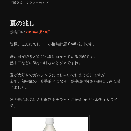
「
紫外線
」タグアーカイブ
夏の兆し
投稿日時:
2013年6月13日
皆様、こんにちわ！！小柳時計店 Staff 松川です。
暑い日が続きどんどん夏に向かっている気配です。
熱中症などに気をつけないとダメですね。
夏が大好きでガムシャラにはしゃいでしまう松川ですが
去年、熱中症の一歩手前？になり、熱中症の怖さを身にしみて感
じました。
私の夏のお気に入り飲料をチラっとご紹介 ★『ソルティ＆ライ
チ』