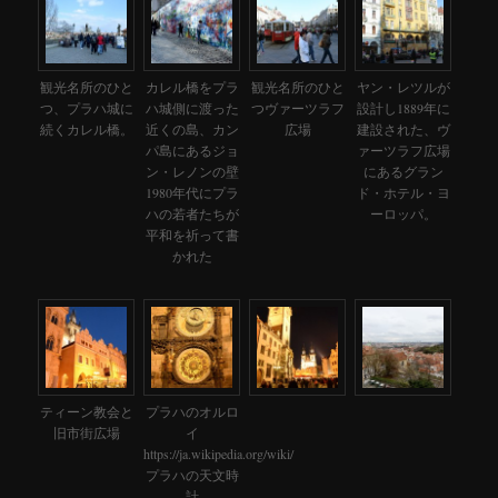
観光名所のひと
カレル橋をプラ
観光名所のひと
ヤン・レツルが
つ、プラハ城に
ハ城側に渡った
つヴァーツラフ
設計し1889年に
続くカレル橋。
近くの島、カン
広場
建設された、ヴ
パ島にあるジョ
ァーツラフ広場
ン・レノンの壁
にあるグラン
1980年代にプラ
ド・ホテル・ヨ
ハの若者たちが
ーロッパ。
平和を祈って書
かれた
ティーン教会と
プラハのオルロ
旧市街広場
イ
https://ja.wikipedia.org/wiki/
プラハの天文時
計