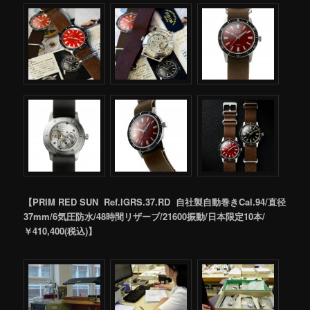
【PRIM RED SUN Ref.IGRS.37.RD 自社製自動巻きCal.94/直径
37mm/6気圧防水/48時間リザーブ/21600振動/日本限定10本/
￥410,400(税込)】