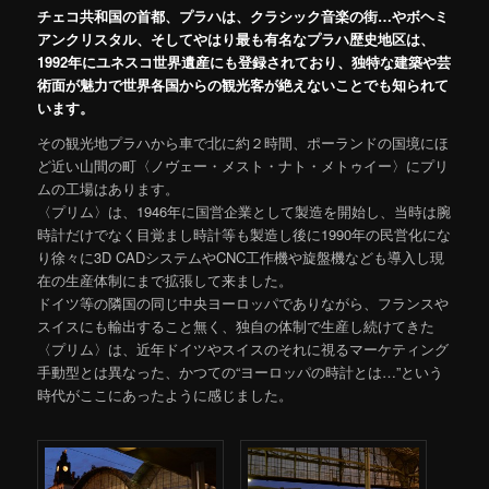
チェコ共和国の首都、プラハは、クラシック音楽の街…やボヘミ
アンクリスタル、そしてやはり最も有名なプラハ歴史地区は、
1992年にユネスコ世界遺産にも登録されており、独特な建築や芸
術面が魅力で世界各国からの観光客が絶えないことでも知られて
います。
その観光地プラハから車で北に約２時間、ポーランドの国境にほ
ど近い山間の町〈ノヴェー・メスト・ナト・メトゥイー〉にプリ
ムの工場はあります。
〈プリム〉は、1946年に国営企業として製造を開始し、当時は腕
時計だけでなく目覚まし時計等も製造し後に1990年の民営化にな
り徐々に3D CADシステムやCNC工作機や旋盤機なども導入し現
在の生産体制にまで拡張して来ました。
ドイツ等の隣国の同じ中央ヨーロッパでありながら、フランスや
スイスにも輸出すること無く、独自の体制で生産し続けてきた
〈プリム〉は、近年ドイツやスイスのそれに視るマーケティング
手動型とは異なった、かつての“ヨーロッパの時計とは…”という
時代がここにあったように感じました。