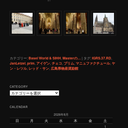
カテゴリー:
Basel World & SIHH
,
Masterの…
|
タグ:
IGRS.37.RD
,
JanLetzel
,
prim
,
アイゲン
,
チェコ
,
プリム
,
マニュファクチュール
,
ヤ
ン・レツル
,
レッド・サン
,
広島県物産奨励館
CATEGORY
C
a
t
CALENDAR
e
2026年8月
g
o
日
月
火
水
木
金
土
r
1