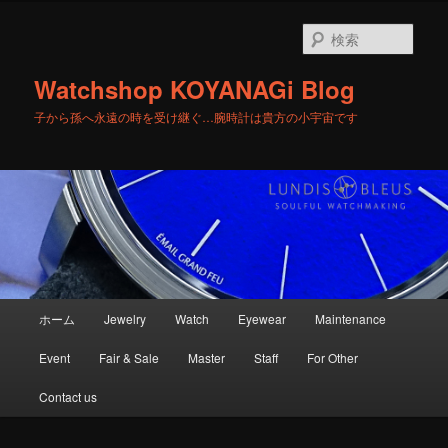
メ
サ
イ
ブ
検
ン
コ
索
コ
ン
Watchshop KOYANAGi Blog
ン
テ
テ
ン
子から孫へ永遠の時を受け継ぐ…腕時計は貴方の小宇宙です
ン
ツ
ツ
へ
へ
移
移
動
動
メ
ホーム
Jewelry
Watch
Eyewear
Maintenance
イ
ン
Event
Fair & Sale
Master
Staff
For Other
メ
ニ
Contact us
ュ
ー