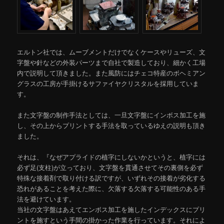
エルトン社では、ムーブメントだけでなくケースやリューズ、文
字盤や針などの外装パーツまで自社で製造しており、細かく工場
内で説明して頂きました。また風防にはチェコ特産のボヘミアン
グラスの工房が手掛けるサファイヤクリスタルを採用していま
す。
また文字盤の制作手法としては、一旦文字盤にインボス加工を施
し、その上からプリントする手法を取っているゆえの説明も頂き
ました。
それは、『なぜアプライドの植字にしないかというと、植字には
必ず足(支柱)が立っており、文字盤を貫通させてその裏側を必ず
特殊な接着剤で取り付ける訳ですが、いずれその接着が劣化する
恐れがあることを考えた際に、欠落する欠落する可能性のある手
法を避けています。
当社の文字盤はあえてエンボス加工を施したインデックスにプリ
ントを施すという手間の掛かった作業を行っています。それによ