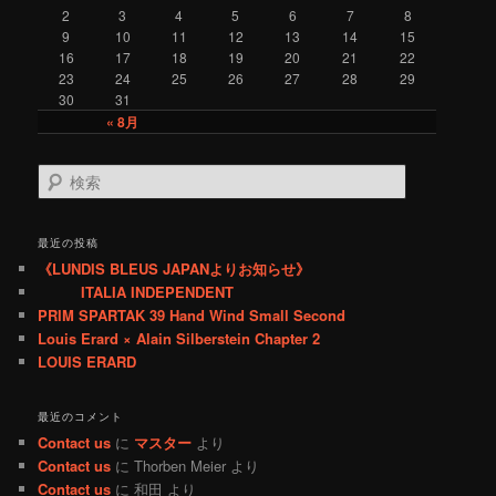
y
2
3
4
5
6
7
8
9
10
11
12
13
14
15
16
17
18
19
20
21
22
23
24
25
26
27
28
29
30
31
« 8月
検
索
最近の投稿
《LUNDIS BLEUS JAPANよりお知らせ》
ITALIA INDEPENDENT
PRIM SPARTAK 39 Hand Wind Small Second
Louis Erard × Alain Silberstein Chapter 2
LOUIS ERARD
最近のコメント
Contact us
に
マスター
より
Contact us
に
Thorben Meier
より
Contact us
に
和田
より