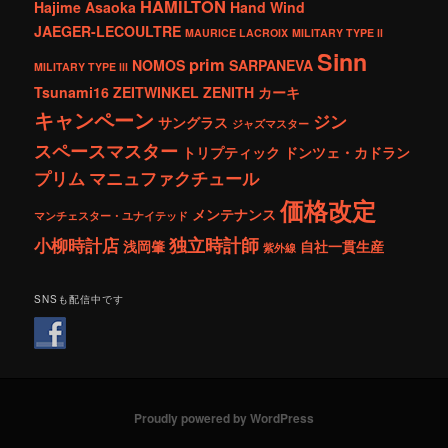
HAMILTON
Hajime Asaoka
Hand Wind
JAEGER-LECOULTRE
MAURICE LACROIX
MILITARY TYPE ll
Sinn
prim
NOMOS
SARPANEVA
MILITARY TYPE lll
Tsunami16
ZEITWINKEL
ZENITH
カーキ
キャンペーン
ジン
サングラス
ジャズマスター
スペースマスター
トリプティック
ドンツェ・カドラン
プリム
マニュファクチュール
価格改定
メンテナンス
マンチェスター・ユナイテッド
独立時計師
小柳時計店
浅岡肇
自社一貫生産
紫外線
SNSも配信中です
Proudly powered by WordPress