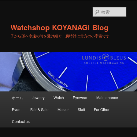
メ
サ
イ
ブ
検
ン
コ
索
コ
ン
Watchshop KOYANAGi Blog
ン
テ
テ
ン
子から孫へ永遠の時を受け継ぐ…腕時計は貴方の小宇宙です
ン
ツ
ツ
へ
へ
移
移
動
動
メ
ホーム
Jewelry
Watch
Eyewear
Maintenance
イ
ン
Event
Fair & Sale
Master
Staff
For Other
メ
ニ
Contact us
ュ
ー