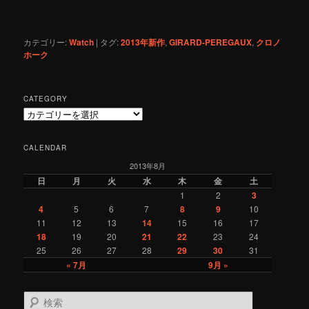
カテゴリー:
Watch
|
タグ:
2013年新作
,
GIRARD-PEREGAUX
,
クロノ
ホーク
CATEGORY
C
a
t
CALENDAR
e
2013年8月
g
o
日
月
火
水
木
金
土
r
1
2
3
y
4
5
6
7
8
9
10
11
12
13
14
15
16
17
18
19
20
21
22
23
24
25
26
27
28
29
30
31
« 7月
9月 »
検