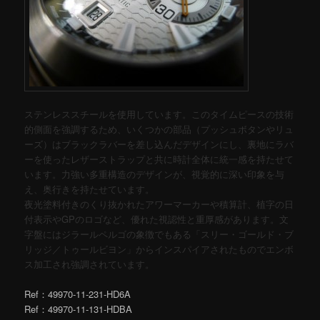
ステンレススチールを使用しています。このタイムピースの技術
的側面を強調するため、いくつかの部品（プッシュボタンやリュ
ーズ）はブラックラバーを差し込んだデザインにし、裏地にラバ
ーを使ったレザーストラップと共に時計全体に統一感を持たせて
います。力強い多重構造のデザインが、視覚的に深い印象を与
え、奥行きを持たせています。
夜光塗料付きのくり抜かれたアワーマーカーや積算計、植字の日
付表示やGPのロゴなど、優れた視認性と重厚感があります。文
字盤にはジラールペルゴの象徴でもある「スリー・ゴールド・ブ
リッジ／トゥールビヨン」からインスパイアされたものでエンボ
ス加工され強調されています。
Ref：49970-11-231-HD6A
Ref：49970-11-131-HDBA