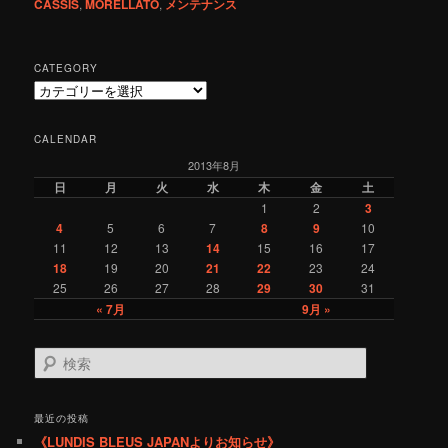
CASSIS
,
MORELLATO
,
メンテナンス
CATEGORY
C
a
t
CALENDAR
e
2013年8月
g
o
日
月
火
水
木
金
土
r
1
2
3
y
4
5
6
7
8
9
10
11
12
13
14
15
16
17
18
19
20
21
22
23
24
25
26
27
28
29
30
31
« 7月
9月 »
検
索
最近の投稿
《LUNDIS BLEUS JAPANよりお知らせ》