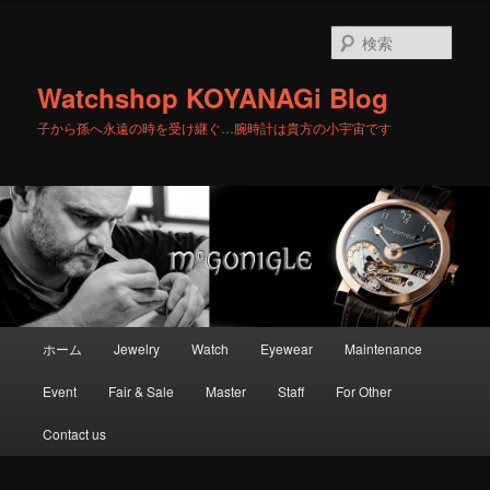
メ
サ
イ
ブ
検
ン
コ
索
コ
ン
Watchshop KOYANAGi Blog
ン
テ
テ
ン
子から孫へ永遠の時を受け継ぐ…腕時計は貴方の小宇宙です
ン
ツ
ツ
へ
へ
移
移
動
動
メ
ホーム
Jewelry
Watch
Eyewear
Maintenance
イ
ン
Event
Fair & Sale
Master
Staff
For Other
メ
ニ
Contact us
ュ
ー