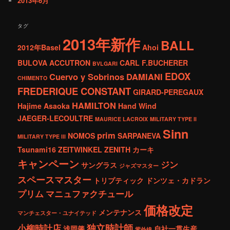
2013年6月
タグ
2013年新作
BALL
2012年Basel
Ahoi
BULOVA ACCUTRON
CARL F.BUCHERER
BVLGARI
EDOX
Cuervo y Sobrinos
DAMIANI
CHIMENTO
FREDERIQUE CONSTANT
GIRARD-PEREGAUX
HAMILTON
Hajime Asaoka
Hand Wind
JAEGER-LECOULTRE
MAURICE LACROIX
MILITARY TYPE ll
Sinn
prim
NOMOS
SARPANEVA
MILITARY TYPE lll
Tsunami16
ZEITWINKEL
ZENITH
カーキ
キャンペーン
ジン
サングラス
ジャズマスター
スペースマスター
トリプティック
ドンツェ・カドラン
プリム
マニュファクチュール
価格改定
メンテナンス
マンチェスター・ユナイテッド
独立時計師
小柳時計店
浅岡肇
自社一貫生産
紫外線