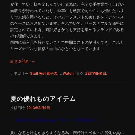
変化していく様を楽しんでいける為に、完全な手作業で仕上げや
面取りが行われていたり、歯車にも硬質で耐久性にも優れたベリ
リウム銅を用いるなど、そのムーブメントの美しさをステンレス
のケースにおさめています。それでいて、リーズナブルな価格に
設定されている為、時計好きからも支持を集めるブランドである
のも理解できます。
国内に輸入元を持たないことで中間コストの削減ができ、これも
リーズナブルな価格の理由のひとつとなっています。
続きを読む
→
カテゴリー:
Staff 松川泰子の…
,
Watch
|
タグ:
ZEITWINKEL
夏の優れものアイテム
投稿日時:
2013年8月9日
《 Watch Strap Deodorant ー革バンド用消臭剤ー 》
夏になると汗をかきやすくなる為、腕時計のベルトの劣化や臭い