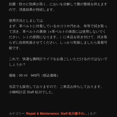
抗菌・防カビ効果が高く、においを分解して菌の繁殖を抑えます
ので、消臭効果が持続します。
使用方法としましては、
まず、革ベルトに付着しているホコリや汚れを、布等で拭き取っ
て頂き、革ベルトの裏側（※革ベルトの表面には使用しないでく
ださい。シミの原因になります。）に本品を吹き付けて、拭き取
らずに自然乾燥させてください。しっかり乾燥しましたら装着可
能です。
これで、快適な腕時計ライフをお過ごしいただけるのではないで
しょうか？
価格：50 ml 945円（税込価格）
当店でも販売しておりますので、ご来店お待ちしております。
小柳時計店 Staff 松川でした。
カテゴリー:
Repair & Maintenance
,
Staff 松川泰子の…
|
タグ: