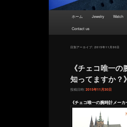
メ
ホーム
Jewelry
Watch
イ
ン
Contact us
メ
ニ
ュ
日別アーカイブ:
2015年11月30日
ー
《チェコ唯一の
知ってますか？
投稿日時:
2015年11月30日
《チェコ唯一の腕時計メーカ