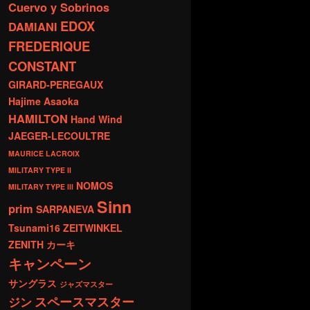
Cuervo y Sobrinos
EDOX
DAMIANI
FREDERIQUE
CONSTANT
GIRARD-PEREGAUX
Hajime Asaoka
HAMILTON
Hand Wind
JAEGER-LECOULTRE
MAURICE LACROIX
MILITARY TYPE ll
NOMOS
MILITARY TYPE lll
Sinn
prim
SARPANEVA
Tsunami16
ZEITWINKEL
ZENITH
カーキ
キャンペーン
サングラス
ジャズマスター
スペースマスター
ジン