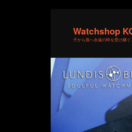
メ
サ
イ
ブ
ン
コ
Watchshop K
コ
ン
子から孫へ永遠の時を受け継ぐ
ン
テ
テ
ン
ン
ツ
ツ
へ
へ
移
移
動
動