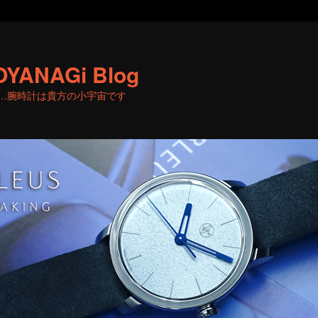
OYANAGi Blog
…腕時計は貴方の小宇宙です